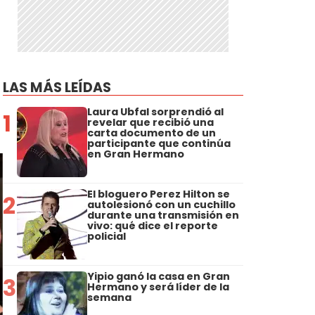
LAS MÁS LEÍDAS
Laura Ubfal sorprendió al
1
revelar que recibió una
carta documento de un
participante que continúa
en Gran Hermano
El bloguero Perez Hilton se
2
autolesionó con un cuchillo
durante una transmisión en
vivo: qué dice el reporte
policial
Yipio ganó la casa en Gran
3
Hermano y será líder de la
semana