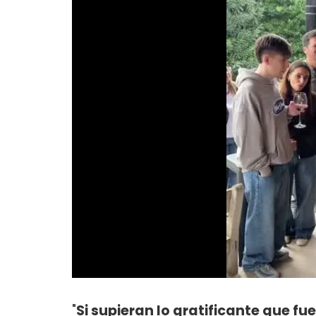
"
Si supieran lo gratificante que fu