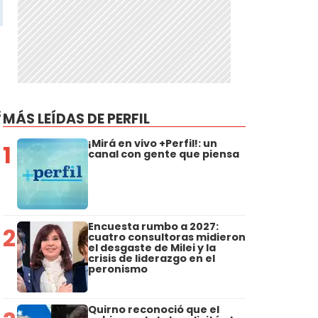
s
MÁS LEÍDAS DE PERFIL
¡Mirá en vivo +Perfil!: un
1
canal con gente que piensa
Encuesta rumbo a 2027:
2
cuatro consultoras midieron
el desgaste de Milei y la
crisis de liderazgo en el
peronismo
Quirno reconoció que el