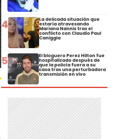
La delicada situación que
4
estaría atravesando
Mariana Nannis tras el
conflicto con Claudio Paul
Caniggia
El bloguero Perez Hilton fue
5
hospitalizado después de
que la policía fuera a su
casa tras una perturbadora
transmisión en vivo