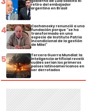
3
gobierno de Lula solicitó el
retiro del embajador
argentino en Brasil
Cachanosky renunció a una
4
fundación porque "se ha
transformado en una
especie de Instituto Patria
incondicional de la gestión
de Milei"
Tercera Guerra Mundial: la
5
inteligencia artificial reveló
cuáles serían los primeros
países latinoamericanos en
ser derrotados