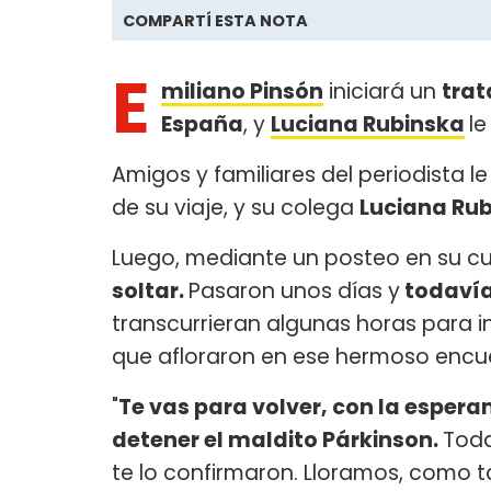
COMPARTÍ ESTA NOTA
E
miliano Pinsón
iniciará un
trat
España
, y
Luciana Rubinska
l
Amigos y familiares del periodista 
de su viaje, y su colega
Luciana Ru
Luego, mediante un posteo en su cu
soltar.
Pasaron unos días y
todavía
transcurrieran algunas horas para i
que afloraron en ese hermoso encue
"
Te vas para volver, con la esper
detener el maldito Párkinson.
Toda
te lo confirmaron. Lloramos, como t