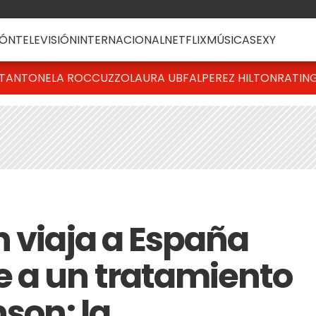
ÓN
TELEVISIÓN
INTERNACIONAL
NETFLIX
MÚSICA
SEXY
T
ANTONELA ROCCUZZO
LAURA UBFAL
PEREZ HILTON
RATIN
n viaja a España
 a un tratamiento
nson: la