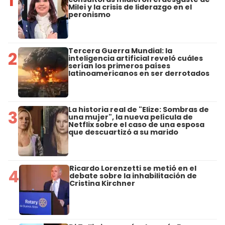
1
Milei y la crisis de liderazgo en el
peronismo
Tercera Guerra Mundial: la
2
inteligencia artificial reveló cuáles
serían los primeros países
latinoamericanos en ser derrotados
La historia real de "Elize: Sombras de
3
una mujer", la nueva película de
Netflix sobre el caso de una esposa
que descuartizó a su marido
Ricardo Lorenzetti se metió en el
4
debate sobre la inhabilitación de
Cristina Kirchner