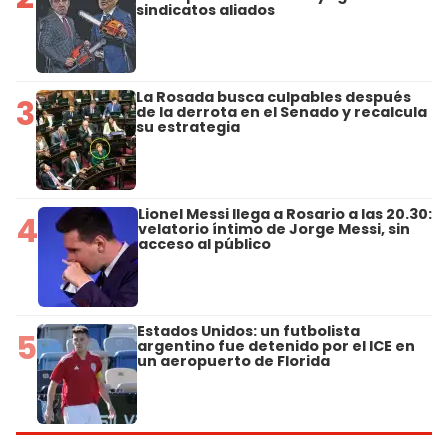
sindicatos aliados
La Rosada busca culpables después
3
de la derrota en el Senado y recalcula
su estrategia
Lionel Messi llega a Rosario a las 20.30:
4
velatorio íntimo de Jorge Messi, sin
acceso al público
Estados Unidos: un futbolista
5
argentino fue detenido por el ICE en
un aeropuerto de Florida