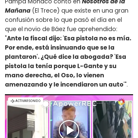
Pampa Mónaco contó en
Nosotros de la
Mañana
(El Trece) que existe en una gran
confusión sobre lo que pasó el día en el
que el novio de Báez fue aprehendido:
"
Ante la fiscal dijo:
'
Esa pistola no es mía.
Por ende, está insinuando que se la
plantaron
'
. ¿Qué dice la abogada?
'
Esa
pistola la tenía porque L-Gante y su
mano derecha, el Oso, lo vienen
amenazando y le incendiaron un auto
'".