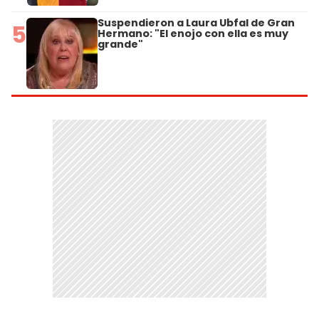
Suspendieron a Laura Ubfal de Gran
5
Hermano: "El enojo con ella es muy
grande"