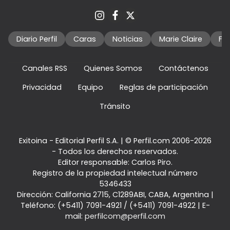
Diario Perfil
Caras
Noticias
Marie Claire
Fo
Canales RSS
Quienes Somos
Contáctenos
Privacidad
Equipo
Reglas de participación
Tránsito
Exitoina - Editorial Perfil S.A.
| © Perfil.com 2006-2026
- Todos los derechos reservados.
Editor responsable: Carlos Piro.
Registro de la propiedad intelectual número
5346433
Dirección:
California 2715
,
C1289ABI
,
CABA, Argentina
|
Teléfono:
(+5411) 7091-4921
/
(+5411) 7091-4922
| E-
mail:
perfilcom@perfil.com