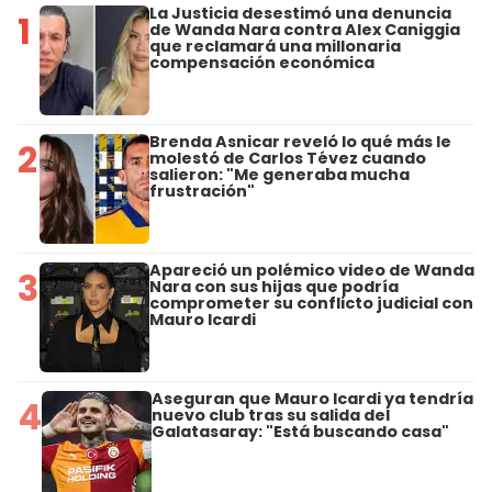
La Justicia desestimó una denuncia
1
de Wanda Nara contra Alex Caniggia
que reclamará una millonaria
compensación económica
Brenda Asnicar reveló lo qué más le
2
molestó de Carlos Tévez cuando
salieron: "Me generaba mucha
frustración"
Apareció un polémico video de Wanda
3
Nara con sus hijas que podría
comprometer su conflicto judicial con
Mauro Icardi
Aseguran que Mauro Icardi ya tendría
4
nuevo club tras su salida del
Galatasaray: "Está buscando casa"