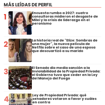
MÁS LEÍDAS DE PERFIL
Encuesta rumbo a 2027: cuatro
1
consultoras midieron el desgaste de
Milei y la crisis de liderazgo en el
peronismo
La historia real de "Elize: Sombras de
2
una mujer", la nueva película de
Netflix sobre el caso de una esposa
que descuartizó a su marido
El Senado dio media sanción a la
3
Inviolabilidad de la Propiedad Privada:
el Gobierno tuvo que ceder en la Ley
del Manejo del Fuego
Ley de Propiedad Privada: qué
4
senadores votaron a favor y cuáles
en contra