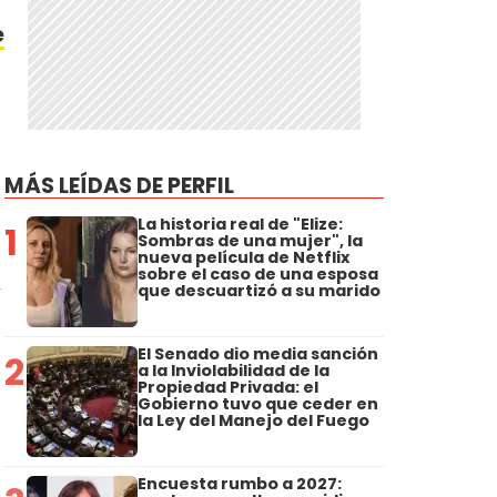
e
MÁS LEÍDAS DE PERFIL
La historia real de "Elize:
1
Sombras de una mujer", la
nueva película de Netflix
sobre el caso de una esposa
y
que descuartizó a su marido
El Senado dio media sanción
2
a la Inviolabilidad de la
Propiedad Privada: el
Gobierno tuvo que ceder en
la Ley del Manejo del Fuego
Encuesta rumbo a 2027: