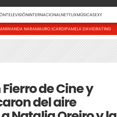
ÓN
TELEVISIÓN
INTERNACIONAL
NETFLIX
MÚSICA
SEXY
IANI
WANDA NARA
MAURO ICARDI
PAMELA DAVID
RATING
Fierro de Cine y
caron del aire
 Natalia Oreiro y la