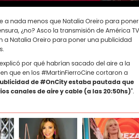
ire a nada menos que Natalia Oreiro para poner
censura, ¿no? Asco la transmisión de América T
on a Natalia Oreiro para poner una publicidad
s.
 explicó por qué habrían sacado del aire a la
cen que en los #MartinFierroCine cortaron a
publicidad de #OnCity estaba pautada que
os canales de aire y cable (a las 20:50hs)
".