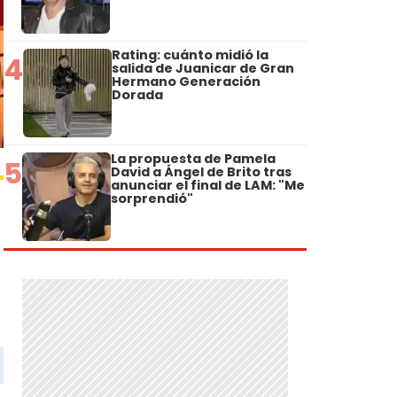
Rating: cuánto midió la
4
salida de Juanicar de Gran
Hermano Generación
Dorada
La propuesta de Pamela
5
David a Ángel de Brito tras
anunciar el final de LAM: "Me
sorprendió"