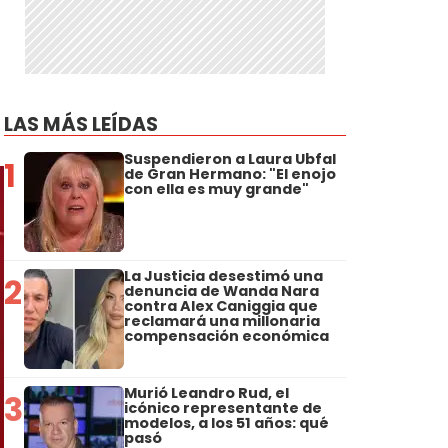
LAS MÁS LEÍDAS
Suspendieron a Laura Ubfal
1
de Gran Hermano: "El enojo
con ella es muy grande"
La Justicia desestimó una
2
denuncia de Wanda Nara
contra Alex Caniggia que
reclamará una millonaria
compensación económica
Murió Leandro Rud, el
3
icónico representante de
modelos, a los 51 años: qué
pasó