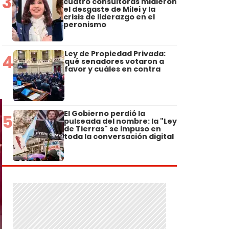
3
cuatro consultoras midieron
el desgaste de Milei y la
crisis de liderazgo en el
peronismo
Ley de Propiedad Privada:
4
qué senadores votaron a
favor y cuáles en contra
El Gobierno perdió la
5
pulseada del nombre: la "Ley
de Tierras" se impuso en
toda la conversación digital