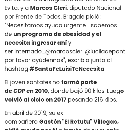
Evita, y a
Marcos Cleri
, diputado Nacional
por Frente de Todos, Bragale pidió:
"Necesitamos ayuda urgente... sabemos
de
un programa de obesidad y el
necesita ingresar ahí
y
ser internado...@marcoscleri @luciladeponti
por favor ayúdennos", escribió junto al
hashtag
#SantaFeLuisiTeNecesita
.
El joven santafesino
formó parte
de
CDP
en 2010
, donde bajó 90 kilos. Lueg
o
volvió al ciclo en 2017
pesando 216 kilos.
En abril de 2019, su ex
compañero
Gastón "El Retutu" Villegas,