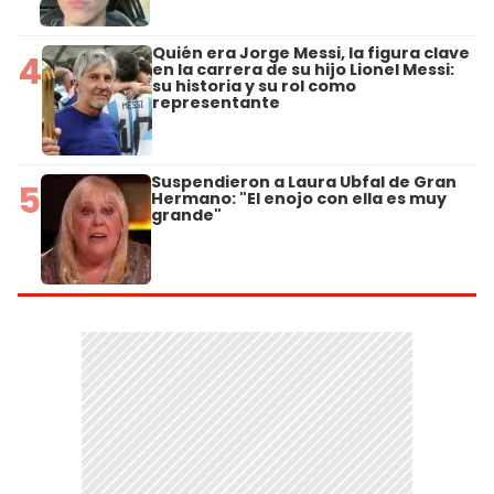
Quién era Jorge Messi, la figura clave
4
en la carrera de su hijo Lionel Messi:
su historia y su rol como
representante
Suspendieron a Laura Ubfal de Gran
5
Hermano: "El enojo con ella es muy
grande"