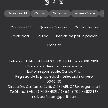
Diario Perfil
Caras
Noticias
Marie Claire
Fo
Canales RSS
Quienes Somos
Contáctenos
Privacidad
Equipo
Reglas de participación
Tránsito
Exitoina - Editorial Perfil S.A.
| © Perfil.com 2006-2026
- Todos los derechos reservados.
Editor responsable: Carlos Piro.
Registro de la propiedad intelectual número
5346433
Dirección:
California 2715
,
C1289ABI
,
CABA, Argentina
|
Teléfono:
(+5411) 7091-4921
/
(+5411) 7091-4922
| E-
mail:
perfilcom@perfil.com