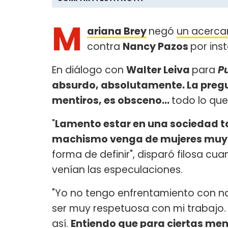
M
ariana Brey
negó
un acerc
contra
Nancy Pazos
por ins
En diálogo con
Walter Leiva
para
P
absurdo, absolutamente. La pregun
mentiros, es obsceno...
todo lo que
"
Lamento estar en una sociedad ta
machismo venga de mujeres muy
forma de definir", disparó filosa cu
venían las especulaciones.
"Yo no tengo enfrentamiento con nad
ser muy respetuosa con mi trabajo. 
así.
Entiendo que para ciertas men