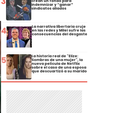
3
crean un fondo para
indemnizar y “ganar”
sindicatos aliados
La narrativa libertaria cruje
4
en las redes y Milei sufre las
consecuencias del desgaste
La historia real de "Elize:
5
Sombras de una mujer", la
nueva película de Netflix
sobre el caso de una esposa
que descuartizó a su marido