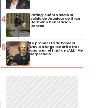
Rating: cuánto midió la
4
salida de Juanicar de Gran
Hermano Generación
Dorada
La propuesta de Pamela
5
David a Ángel de Brito tras
anunciar el final de LAM: "Me
sorprendió"