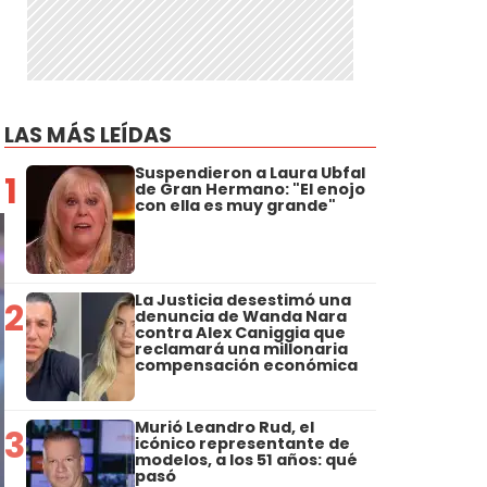
LAS MÁS LEÍDAS
Suspendieron a Laura Ubfal
1
de Gran Hermano: "El enojo
con ella es muy grande"
La Justicia desestimó una
2
denuncia de Wanda Nara
contra Alex Caniggia que
reclamará una millonaria
compensación económica
Murió Leandro Rud, el
3
icónico representante de
modelos, a los 51 años: qué
pasó