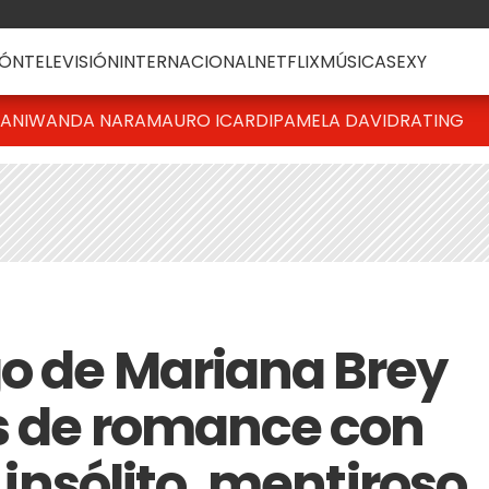
ÓN
TELEVISIÓN
INTERNACIONAL
NETFLIX
MÚSICA
SEXY
IANI
WANDA NARA
MAURO ICARDI
PAMELA DAVID
RATING
go de Mariana Brey
s de romance con
s insólito, mentiroso