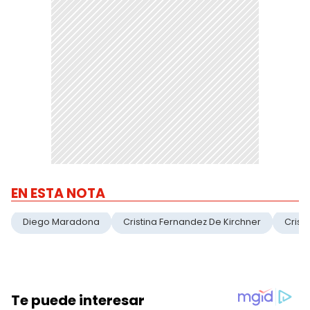
EN ESTA NOTA
Diego Maradona
Cristina Fernandez De Kirchner
Crist