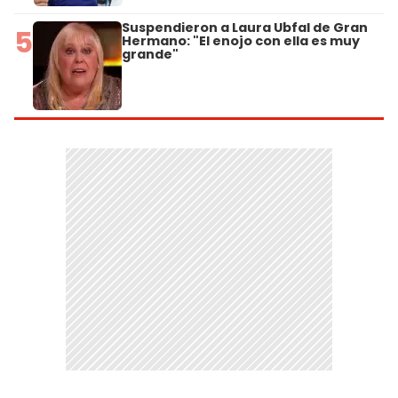
Suspendieron a Laura Ubfal de Gran
5
Hermano: "El enojo con ella es muy
grande"