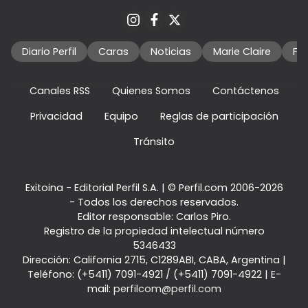
Diario Perfil
Caras
Noticias
Marie Claire
Fo
Canales RSS
Quienes Somos
Contáctenos
Privacidad
Equipo
Reglas de participación
Tránsito
Exitoina - Editorial Perfil S.A.
| © Perfil.com 2006-2026
- Todos los derechos reservados.
Editor responsable: Carlos Piro.
Registro de la propiedad intelectual número
5346433
Dirección:
California 2715
,
C1289ABI
,
CABA, Argentina
|
Teléfono:
(+5411) 7091-4921
/
(+5411) 7091-4922
| E-
mail:
perfilcom@perfil.com