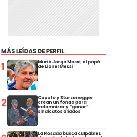
MÁS LEÍDAS DE PERFIL
a
Murió Jorge Messi, el papá
1
de Lionel Messi
s
Caputo y Sturzenegger
2
crean un fondo para
indemnizar y “ganar”
sindicatos aliados
a
La Rosada busca culpables