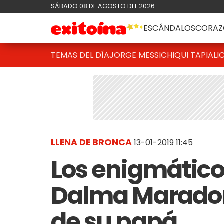
SÁBADO 08 DE AGOSTO DEL 2026
ESCÁNDALOS
CORAZ
TEMAS DEL DÍA
JORGE MESSI
CHIQUI TAPIA
LI
LLENA DE BRONCA
13-01-2019 11:45
Los enigmátic
Dalma Maradon
de su papá