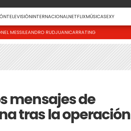
ÓN
TELEVISIÓN
INTERNACIONAL
NETFLIX
MÚSICA
SEXY
ONEL MESSI
LEANDRO RUD
JUANICAR
RATING
os mensajes de
a tras la operación