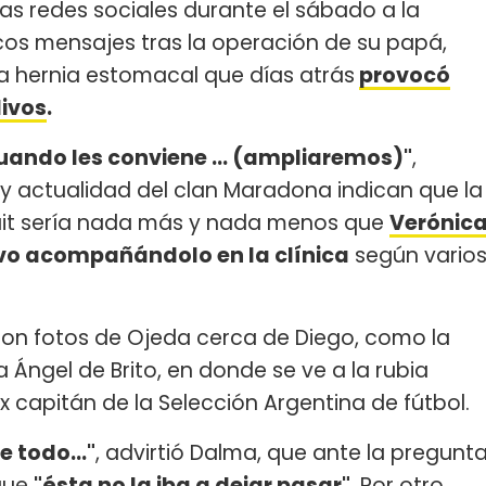
las redes sociales durante el sábado a la
cos mensajes tras la operación de su papá,
na hernia estomacal que días atrás
provocó
livos
.
uando les conviene ... (ampliaremos)"
,
as y actualidad del clan Maradona indican que la
 tuit sería nada más y nada menos que
Verónic
vo acompañándolo en la clínica
según vario
laron fotos de Ojeda cerca de Diego, como la
 Ángel de Brito, en donde se ve a la rubia
x capitán de la Selección Argentina de fútbol.
 todo..."
, advirtió Dalma, que ante la pregunt
que
"ésta no la iba a dejar pasar".
Por otro