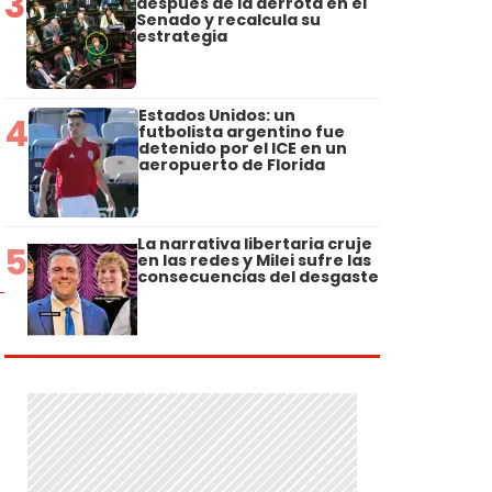
3
después de la derrota en el
Senado y recalcula su
estrategia
Estados Unidos: un
4
futbolista argentino fue
detenido por el ICE en un
aeropuerto de Florida
La narrativa libertaria cruje
5
en las redes y Milei sufre las
consecuencias del desgaste