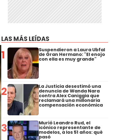
LAS MÁS LEÍDAS
Suspendieron a Laura Ubfal
1
de Gran Hermano: "El enojo
con ella es muy grande"
La Justicia desestimó una
2
denuncia de Wanda Nara
contra Alex Caniggia que
reclamará una millonaria
compensación económica
Murió Leandro Rud, el
3
icónico representante de
modelos, a los 51 años: qué
pasó