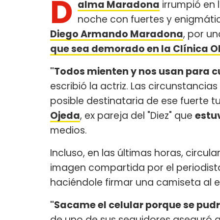
D
alma Maradona
irrumpió en 
noche con fuertes y enigmáti
Diego Armando Maradona
, por u
que sea demorado en la Clínica O
"Todos mienten y nos usan para c
escribió la actriz. Las circunstanci
posible destinataria de ese fuerte
Ojeda
, ex pareja del "Diez" que
estu
medios.
Incluso, en las últimas horas, circu
imagen compartida por el periodista
haciéndole firmar una camiseta al e
"Sacame el celular porque se pudre
de uno de sus seguidores aseguró 