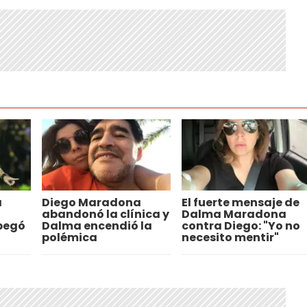
a
Diego Maradona
El fuerte mensaje de
abandonó la clínica y
Dalma Maradona
 pegó
Dalma encendió la
contra Diego: "Yo no
i
polémica
necesito mentir"