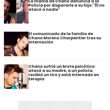
La mamá de Chano denuncia a la
Policía por dispararle a su hijo: "Él no
atacó a nadie"
El comunicado de la familia de
Chano Moreno Charpentier tras su
internación
Chano sufrió un brote psicótico:
atacó a su madre, a un policía,
recibió un tiro y está internado en
terapia