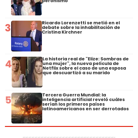
peronismo
Ricardo Lorenzetti se metió en el
3
debate sobre la inhabilitación de
Cristina Kirchner
La historia real de "Elize: Sombras de
4
una mujer", la nueva película de
Netflix sobre el caso de una esposa
que descuartizó a su marido
Tercera Guerra Mundial: la
5
inteligencia artificial reveló cuáles
serían los primeros países
latinoamericanos en ser derrotados