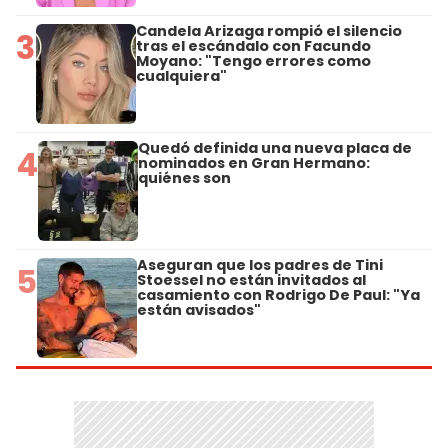
Candela Arizaga rompió el silencio
3
tras el escándalo con Facundo
Moyano: "Tengo errores como
cualquiera"
Quedó definida una nueva placa de
4
nominados en Gran Hermano:
quiénes son
Aseguran que los padres de Tini
5
Stoessel no están invitados al
casamiento con Rodrigo De Paul: "Ya
están avisados"