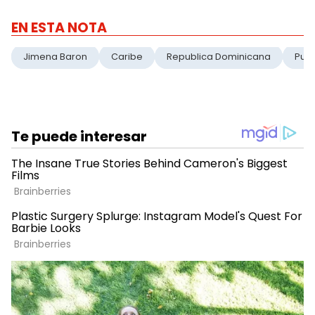
EN ESTA NOTA
Jimena Baron
Caribe
Republica Dominicana
Pun