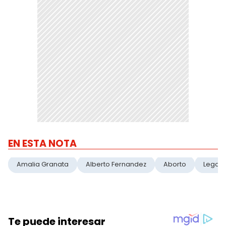
EN ESTA NOTA
Amalia Granata
Alberto Fernandez
Aborto
Legali