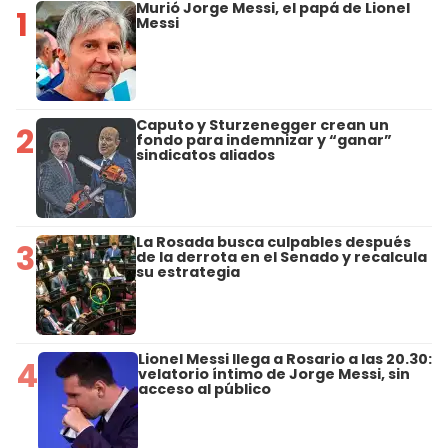
Murió Jorge Messi, el papá de Lionel
1
Messi
Caputo y Sturzenegger crean un
2
fondo para indemnizar y “ganar”
sindicatos aliados
La Rosada busca culpables después
3
de la derrota en el Senado y recalcula
su estrategia
Lionel Messi llega a Rosario a las 20.30:
4
velatorio íntimo de Jorge Messi, sin
acceso al público