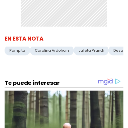
EN ESTA NOTA
Pampita
Carolina Ardohain
Julieta Prandi
Desayu