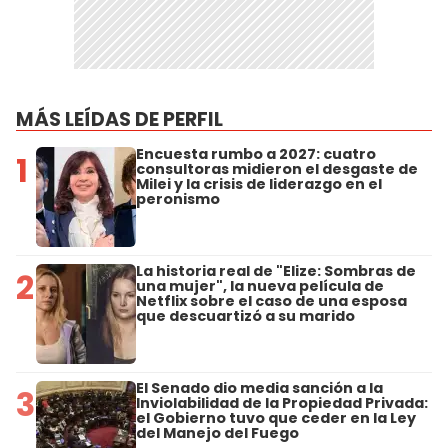
MÁS LEÍDAS DE PERFIL
Encuesta rumbo a 2027: cuatro
1
consultoras midieron el desgaste de
Milei y la crisis de liderazgo en el
peronismo
La historia real de "Elize: Sombras de
2
una mujer", la nueva película de
Netflix sobre el caso de una esposa
que descuartizó a su marido
El Senado dio media sanción a la
3
Inviolabilidad de la Propiedad Privada:
el Gobierno tuvo que ceder en la Ley
del Manejo del Fuego