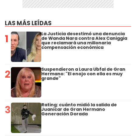
LAS MÁS LEÍDAS
La Justicia desestimó una denuncia
1
de Wanda Nara contra Alex Caniggia
que reclamará una millonaria
compensación económica
Suspendieron a Laura Ubfal de Gran
2
Hermano: "El enojo con ella es muy
grande"
Rating: cuánto midió la salida de
3
Juanicar de Gran Hermano
Generación Dorada