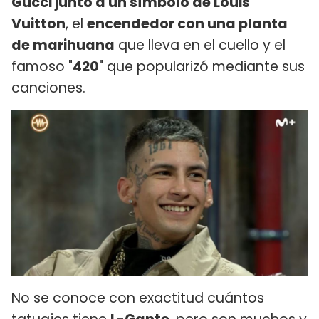
Gucci junto a un símbolo de Louis
Vuitton
, el
encendedor con una planta
de marihuana
que lleva en el cuello y el
famoso "
420
" que popularizó mediante sus
canciones.
No se conoce con exactitud cuántos