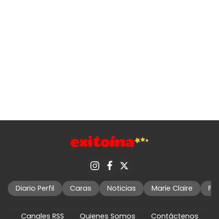
Diario Perfil
Caras
Noticias
Marie Claire
Fo
Canales RSS
Quienes Somos
Contáctenos