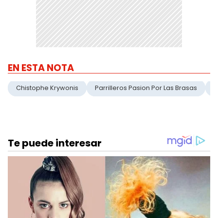
EN ESTA NOTA
Chistophe Krywonis
Parrilleros Pasion Por Las Brasas
S