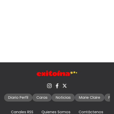
Diario Perfil
Caras
Noticias
Marie Claire
Fo
Canales RSS
Quienes Somos
Contáctenos