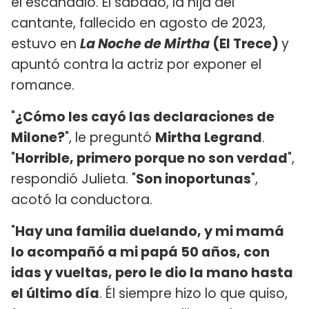
el escándalo. El sábado, la hija del
cantante, fallecido en agosto de 2023,
estuvo en
La Noche de Mirtha
(El Trece)
y
apuntó contra la actriz por exponer el
romance.
"
¿Cómo les cayó las declaraciones de
Milone?
", le preguntó
Mirtha Legrand
.
"
Horrible, primero porque no son verdad
",
respondió Julieta. "
Son inoportunas
",
acotó la conductora.
"
Hay una familia duelando, y mi mamá
lo acompañó a mi papá 50 años, con
idas y vueltas, pero le dio la mano hasta
el último día
. Él siempre hizo lo que quiso,