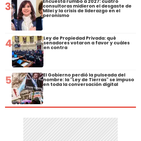
Encuesta rumbo a 2027: cuatro
3
consultoras midieron el desgaste de
Milei y la crisis de liderazgo en el
peronismo
Ley de Propiedad Privada: qué
4
senadores votaron a favor y cuáles
en contra
El Gobierno perdió la pulseada del
5
nombre: la "Ley de Tierras" se impuso
en toda la conversación digital