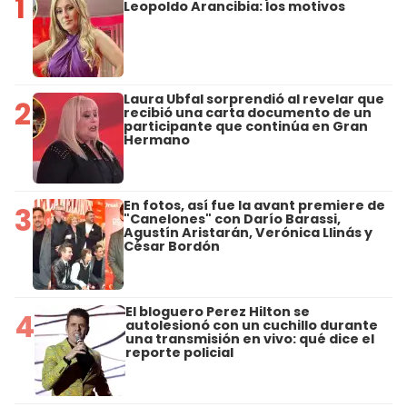
1
Leopoldo Arancibia: los motivos
Laura Ubfal sorprendió al revelar que
2
recibió una carta documento de un
participante que continúa en Gran
Hermano
En fotos, así fue la avant premiere de
3
"Canelones" con Darío Barassi,
Agustín Aristarán, Verónica Llinás y
César Bordón
El bloguero Perez Hilton se
4
autolesionó con un cuchillo durante
una transmisión en vivo: qué dice el
reporte policial