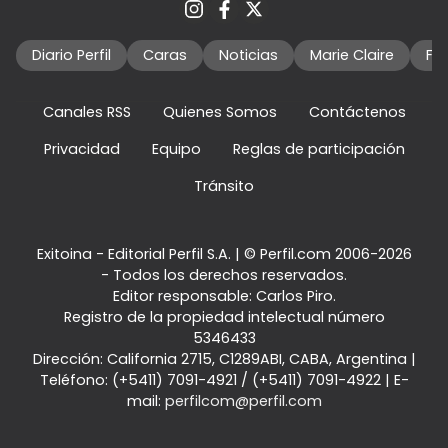
Diario Perfil
Caras
Noticias
Marie Claire
Fo
Canales RSS
Quienes Somos
Contáctenos
Privacidad
Equipo
Reglas de participación
Tránsito
Exitoina - Editorial Perfil S.A.
| © Perfil.com 2006-2026
- Todos los derechos reservados.
Editor responsable: Carlos Piro.
Registro de la propiedad intelectual número
5346433
Dirección:
California 2715
,
C1289ABI
,
CABA, Argentina
|
Teléfono:
(+5411) 7091-4921
/
(+5411) 7091-4922
| E-
mail:
perfilcom@perfil.com