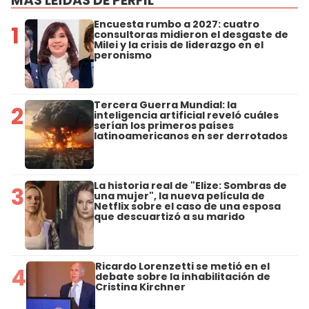
MÁS LEÍDAS DE PERFIL
Encuesta rumbo a 2027: cuatro
1
consultoras midieron el desgaste de
Milei y la crisis de liderazgo en el
peronismo
Tercera Guerra Mundial: la
2
inteligencia artificial reveló cuáles
serían los primeros países
latinoamericanos en ser derrotados
La historia real de "Elize: Sombras de
3
una mujer", la nueva película de
Netflix sobre el caso de una esposa
que descuartizó a su marido
Ricardo Lorenzetti se metió en el
4
debate sobre la inhabilitación de
Cristina Kirchner