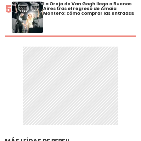
La Oreja de Van Gogh llega a Buenos
5
Aires tras el regreso de Amaia
Montero: cómo comprar las entradas