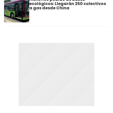
ecológicos: Llegarán 250 colectivos
a gas desde China