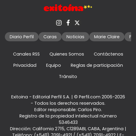
Diario Perfil
Caras
Noticias
Marie Claire
Fo
Canales RSS
Quienes Somos
Contáctenos
Privacidad
Equipo
Reglas de participación
Tránsito
Exitoina - Editorial Perfil S.A.
| © Perfil.com 2006-2026
- Todos los derechos reservados.
Editor responsable: Carlos Piro.
Registro de la propiedad intelectual número
5346433
Dirección:
California 2715
,
C1289ABI
,
CABA, Argentina
|
Teléfono:
(+5411) 7091-4921
/
(+5411) 7091-4922
| E-