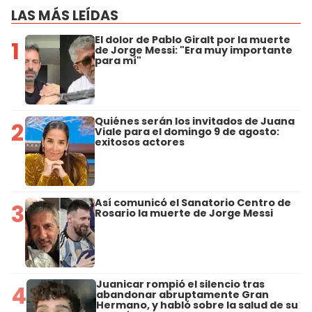
LAS MÁS LEÍDAS
El dolor de Pablo Giralt por la muerte
1
de Jorge Messi: "Era muy importante
para mí"
Quiénes serán los invitados de Juana
2
Viale para el domingo 9 de agosto:
exitosos actores
Así comunicó el Sanatorio Centro de
3
Rosario la muerte de Jorge Messi
Juanicar rompió el silencio tras
4
abandonar abruptamente Gran
Hermano, y habló sobre la salud de su