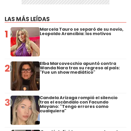
LAS MÁS LEÍDAS
Marcela Tauro se separó de su novio,
1
Leopoldo Arancibia: los motivos
Elba Marcovecchio apuntó contra
2
Wanda Nara tras su regreso al país:
"Fue un show mediático"
Candela Arizaga rompió el silencio
3
tras el escándalo con Facundo
Moyano: "Tengo errores como
cualquiera"