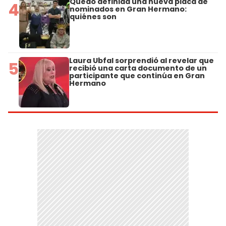
Quedó definida una nueva placa de
4
nominados en Gran Hermano:
quiénes son
Laura Ubfal sorprendió al revelar que
5
recibió una carta documento de un
participante que continúa en Gran
Hermano