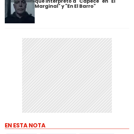
que interpretó a "Capece" en "El
Marginal" y "En El Barro"
EN ESTA NOTA