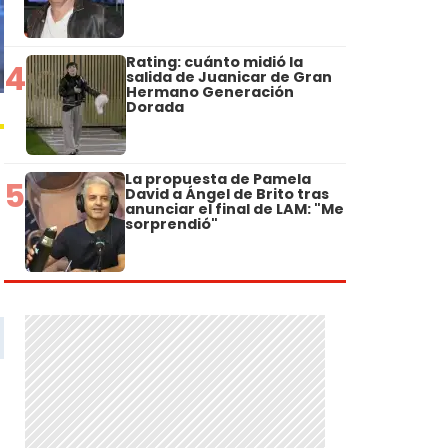
Rating: cuánto midió la
4
salida de Juanicar de Gran
Hermano Generación
Dorada
La propuesta de Pamela
5
David a Ángel de Brito tras
anunciar el final de LAM: "Me
sorprendió"