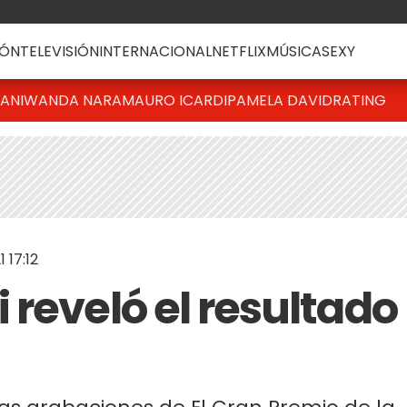
ÓN
TELEVISIÓN
INTERNACIONAL
NETFLIX
MÚSICA
SEXY
IANI
WANDA NARA
MAURO ICARDI
PAMELA DAVID
RATING
 17:12
reveló el resultado