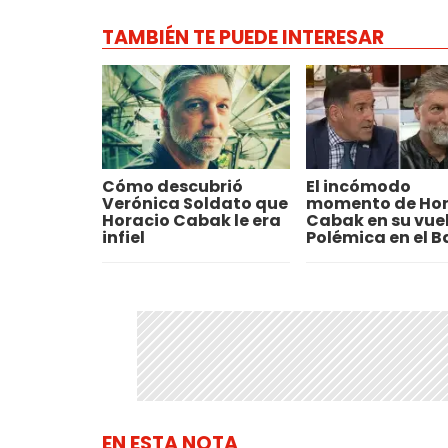
TAMBIÉN TE PUEDE INTERESAR
Cómo descubrió
El incómodo
Verónica Soldato que
momento de Hor
Horacio Cabak le era
Cabak en su vue
infiel
Polémica en el B
EN ESTA NOTA