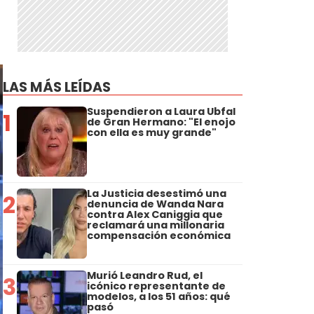
LAS MÁS LEÍDAS
Suspendieron a Laura Ubfal
1
de Gran Hermano: "El enojo
con ella es muy grande"
La Justicia desestimó una
2
denuncia de Wanda Nara
contra Alex Caniggia que
reclamará una millonaria
compensación económica
Murió Leandro Rud, el
3
icónico representante de
modelos, a los 51 años: qué
pasó