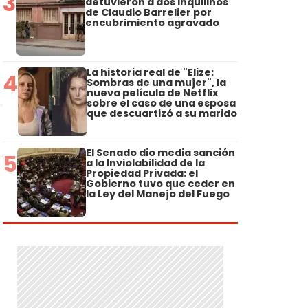
3
detuvieron a dos inquilinos
de Claudio Barrelier por
encubrimiento agravado
La historia real de "Elize:
4
Sombras de una mujer", la
nueva película de Netflix
sobre el caso de una esposa
que descuartizó a su marido
El Senado dio media sanción
5
a la Inviolabilidad de la
Propiedad Privada: el
Gobierno tuvo que ceder en
la Ley del Manejo del Fuego