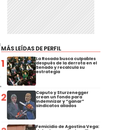
a
MÁS LEÍDAS DE PERFIL
La Rosada busca culpables
1
después de la derrota en el
Senado y recalcula su
estrategia
Caputo y Sturzenegger
2
crean un fondo para
indemnizar y “ganar”
sindicatos aliados
Femicidio de Agostina Vega: