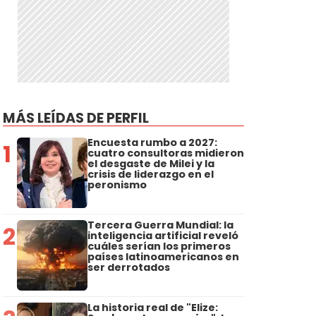
MÁS LEÍDAS DE PERFIL
Encuesta rumbo a 2027:
1
cuatro consultoras midieron
el desgaste de Milei y la
crisis de liderazgo en el
peronismo
Tercera Guerra Mundial: la
2
inteligencia artificial reveló
cuáles serían los primeros
países latinoamericanos en
ser derrotados
La historia real de "Elize: