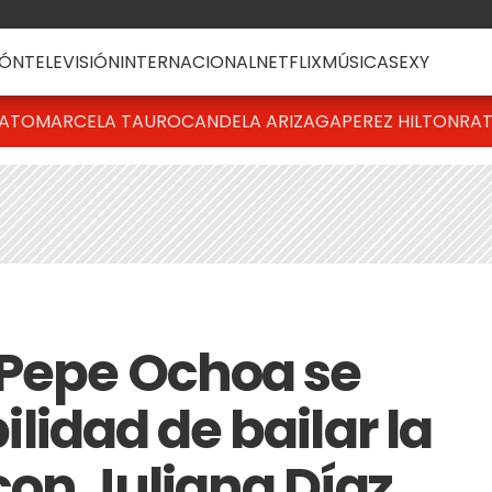
ÓN
TELEVISIÓN
INTERNACIONAL
NETFLIX
MÚSICA
SEXY
BATO
MARCELA TAURO
CANDELA ARIZAGA
PEREZ HILTON
RAT
 Pepe Ochoa se
bilidad de bailar la
 con Juliana Díaz