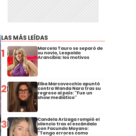
LAS MÁS LEÍDAS
Marcela Tauro se separó de
1
su novio, Leopoldo
Arancibia: los motivos
Elba Marcovecchio apuntó
2
contra Wanda Nara tras su
regreso al país: "Fue un
show mediático"
Candela Arizaga rompió el
3
silencio tras el escándalo
con Facundo Moyano:
"Tengo errores como