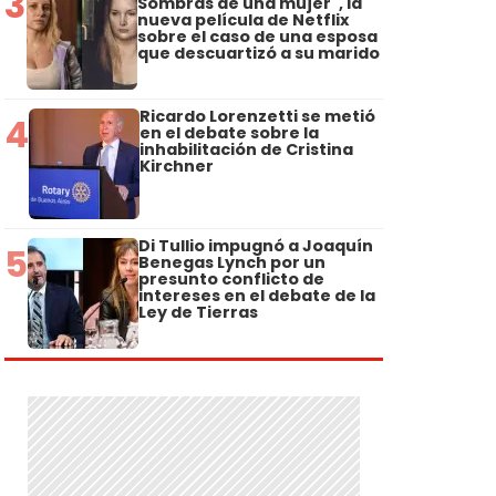
3
Sombras de una mujer", la
nueva película de Netflix
sobre el caso de una esposa
que descuartizó a su marido
Ricardo Lorenzetti se metió
4
en el debate sobre la
inhabilitación de Cristina
Kirchner
Di Tullio impugnó a Joaquín
5
Benegas Lynch por un
presunto conflicto de
intereses en el debate de la
Ley de Tierras