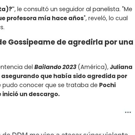
ta)?"
, le consultó un seguidor al panelista. "Me
ue profesora mía hace años
", reveló, lo cual
s.
 de Gossipeame de agredirla por una
sentencia del
Bailando 2023
(América),
Juliana
es asegurando que había sido agredida por
se pudo conocer que se trataba de
Pochi
e inició un descargo.