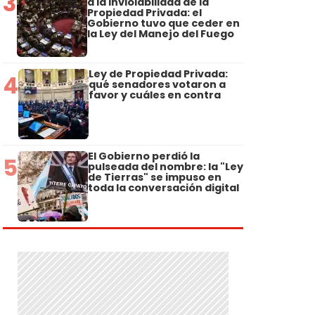
3
a la Inviolabilidad de la
Propiedad Privada: el
Gobierno tuvo que ceder en
la Ley del Manejo del Fuego
Ley de Propiedad Privada:
4
qué senadores votaron a
favor y cuáles en contra
El Gobierno perdió la
5
pulseada del nombre: la "Ley
de Tierras" se impuso en
toda la conversación digital