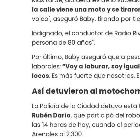
Más tarde, dio detalles de lo suced
la calle viene una moto y se tirar
voleo", aseguró Baby, tirando por ti
Indignado, el conductor de Radio Ri
persona de 80 años".
Por último, Baby aseguró que a pes
laborales:
“Voy a laburar, soy igua
locos
. Es más fuerte que nosotros. 
Así detuvieron al motochor
La Policía de la Ciudad detuvo esta
Rubén Darío
, que participó del ro
las 14 horas de hoy, cuando el perio
Arenales al 2.300.