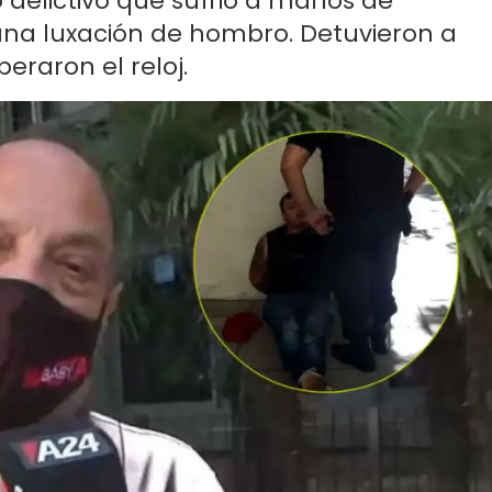
o delictivo que sufrió a manos de
una luxación de hombro. Detuvieron a
eraron el reloj.