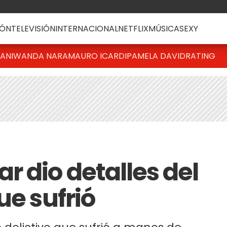
ÓN
TELEVISIÓN
INTERNACIONAL
NETFLIX
MÚSICA
SEXY
IANI
WANDA NARA
MAURO ICARDI
PAMELA DAVID
RATING
 dio detalles del
ue sufrió