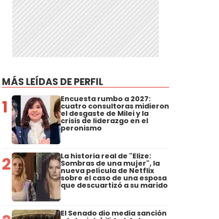
MÁS LEÍDAS DE PERFIL
Encuesta rumbo a 2027:
1
cuatro consultoras midieron
el desgaste de Milei y la
crisis de liderazgo en el
peronismo
La historia real de "Elize:
2
Sombras de una mujer", la
nueva película de Netflix
sobre el caso de una esposa
que descuartizó a su marido
El Senado dio media sanción