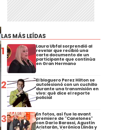
LAS MÁS LEÍDAS
Laura Ubfal sorprendió al
1
revelar que recibió una
carta documento de un
participante que continúa
en Gran Hermano
El bloguero Perez Hilton se
2
autolesionó con un cuchillo
durante una transmisión en
vivo: qué dice el reporte
policial
En fotos, así fue la avant
3
premiere de "Canelones"
con Darío Barassi, Agustín
Aristarán, Verónica Llinás y