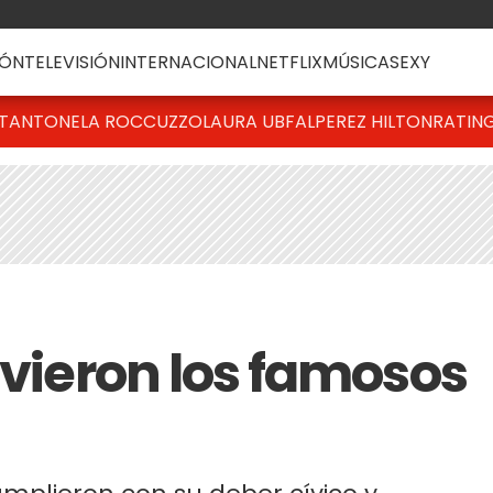
ÓN
TELEVISIÓN
INTERNACIONAL
NETFLIX
MÚSICA
SEXY
T
ANTONELA ROCCUZZO
LAURA UBFAL
PEREZ HILTON
RATIN
ivieron los famosos