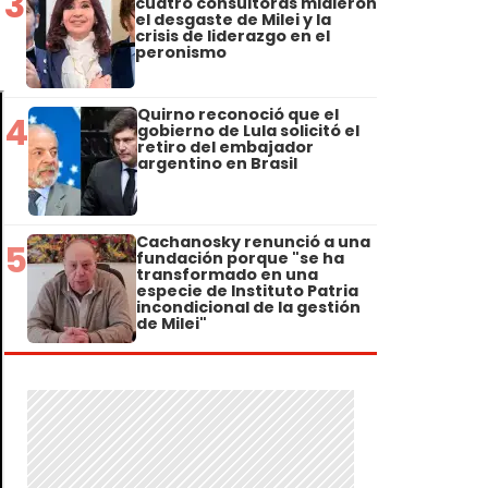
3
cuatro consultoras midieron
el desgaste de Milei y la
crisis de liderazgo en el
peronismo
Quirno reconoció que el
4
gobierno de Lula solicitó el
retiro del embajador
argentino en Brasil
Cachanosky renunció a una
5
fundación porque "se ha
transformado en una
especie de Instituto Patria
incondicional de la gestión
de Milei"