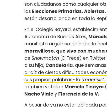
son ciudadanos como cualquier otra
las
Elecciones Primarias, Abiertas
están desarrollando en toda la Repú
En el Colegio Bayard, establecimien
Autónoma de Buenos Aires,
Marcelo
manifestó orgulloso de haberlo hec
maravilloso, que vivo con mucha 
de
Showmatch
(El Trece) en Twitte
a su hija,
Candelaria
, que semanas
a raíz de ciertas dificultades eco
sus propias palabras- la
“macrisis”
.
también votaron
Marcela Tinayre
(
Nacho Viale
y
Florencia de la V.
A pesar de ya no estar obligada por l