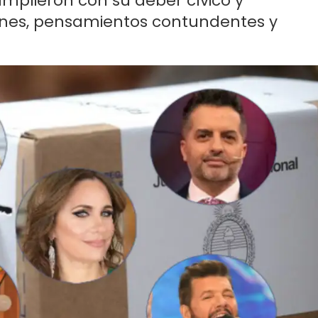
mplieron con su deber cívico y
ones, pensamientos contundentes y