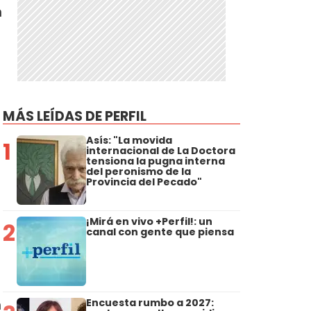
n
MÁS LEÍDAS DE PERFIL
Asís: "La movida
1
r
internacional de La Doctora
tensiona la pugna interna
del peronismo de la
Provincia del Pecado"
¡Mirá en vivo +Perfil!: un
2
canal con gente que piensa
n
Encuesta rumbo a 2027: