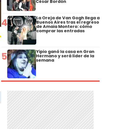
César Bordón
La Oreja de Van Gogh llega a
4
Buenos Aires tras el regreso
de Amaia Montero: cómo
comprar las entradas
Yipio ganó la casa en Gran
5
Hermano y será líder de la
semana