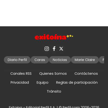
Diario Perfil
Caras
Noticias
Marie Claire
Fo
Canales RSS
Quienes Somos
Contáctenos
Privacidad
Equipo
Reglas de participación
Tránsito
Exitoina - Editorial Perfil S.A.
| © Perfil.com 2006-2026