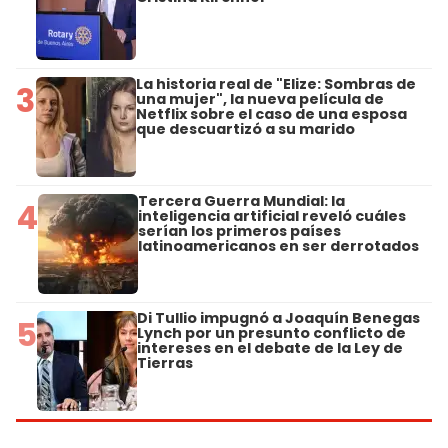
La historia real de "Elize: Sombras de
3
una mujer", la nueva película de
Netflix sobre el caso de una esposa
que descuartizó a su marido
Tercera Guerra Mundial: la
4
inteligencia artificial reveló cuáles
serían los primeros países
latinoamericanos en ser derrotados
Di Tullio impugnó a Joaquín Benegas
5
Lynch por un presunto conflicto de
intereses en el debate de la Ley de
Tierras