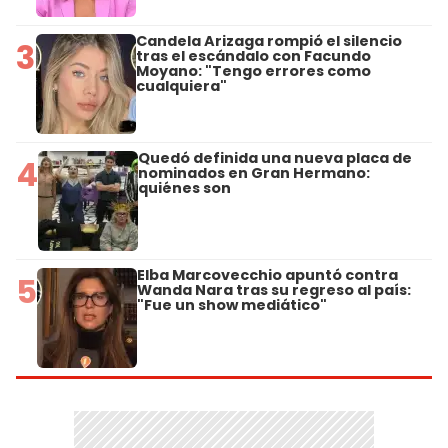
Candela Arizaga rompió el silencio
3
tras el escándalo con Facundo
Moyano: "Tengo errores como
cualquiera"
Quedó definida una nueva placa de
4
nominados en Gran Hermano:
quiénes son
Elba Marcovecchio apuntó contra
5
Wanda Nara tras su regreso al país:
"Fue un show mediático"