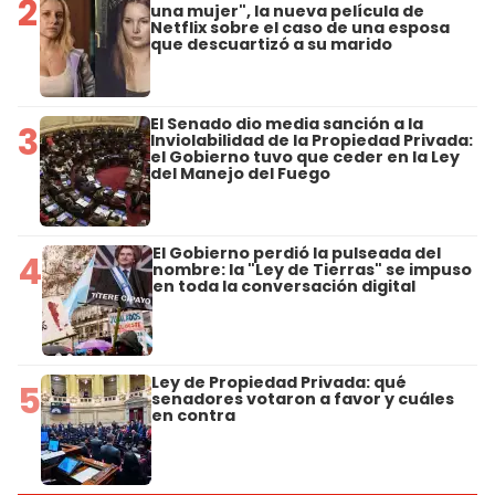
2
una mujer", la nueva película de
Netflix sobre el caso de una esposa
que descuartizó a su marido
El Senado dio media sanción a la
3
Inviolabilidad de la Propiedad Privada:
el Gobierno tuvo que ceder en la Ley
del Manejo del Fuego
El Gobierno perdió la pulseada del
4
nombre: la "Ley de Tierras" se impuso
en toda la conversación digital
Ley de Propiedad Privada: qué
5
senadores votaron a favor y cuáles
en contra