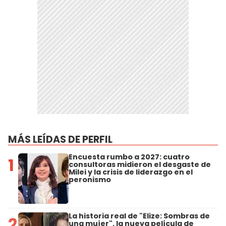
MÁS LEÍDAS DE PERFIL
Encuesta rumbo a 2027: cuatro
1
consultoras midieron el desgaste de
Milei y la crisis de liderazgo en el
peronismo
La historia real de "Elize: Sombras de
2
una mujer", la nueva película de