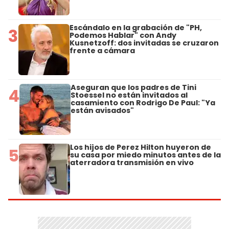
Escándalo en la grabación de "PH,
3
Podemos Hablar" con Andy
Kusnetzoff: dos invitadas se cruzaron
frente a cámara
Aseguran que los padres de Tini
4
Stoessel no están invitados al
casamiento con Rodrigo De Paul: "Ya
están avisados"
Los hijos de Perez Hilton huyeron de
5
su casa por miedo minutos antes de la
aterradora transmisión en vivo