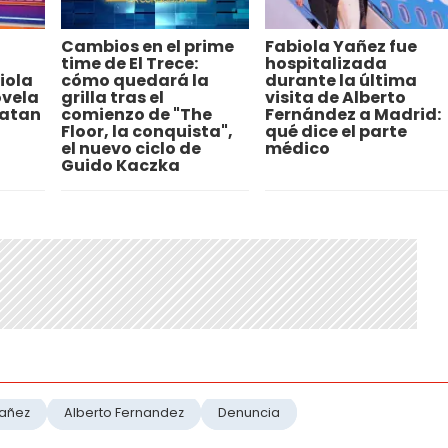
Cambios en el prime
Fabiola Yañez fue
time de El Trece:
hospitalizada
iola
cómo quedará la
durante la última
ovela
grilla tras el
visita de Alberto
ratan
comienzo de "The
Fernández a Madrid:
Floor, la conquista",
qué dice el parte
el nuevo ciclo de
médico
Guido Kaczka
Yañez
Alberto Fernandez
Denuncia