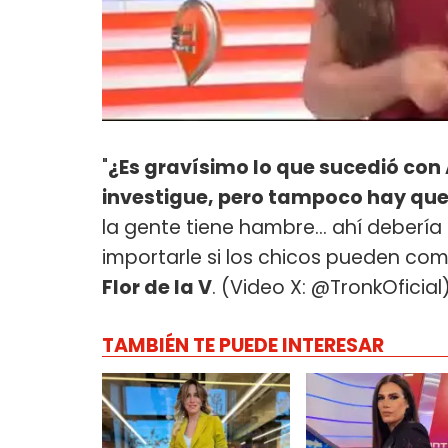
"
¿Es gravísimo lo que sucedió con 
investigue, pero tampoco hay que 
la gente tiene hambre... ahí debería
importarle si los chicos pueden come
Flor de la V
. (Video X: @TronkOficial)
TAMBIÉN TE PUEDE INTERESAR