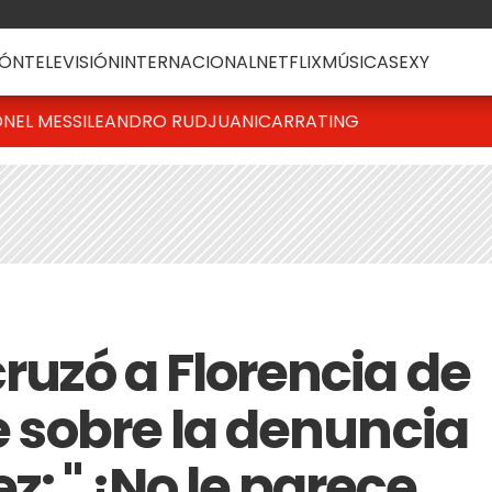
ÓN
TELEVISIÓN
INTERNACIONAL
NETFLIX
MÚSICA
SEXY
ONEL MESSI
LEANDRO RUD
JUANICAR
RATING
cruzó a Florencia de
se sobre la denuncia
z: "¿No le parece