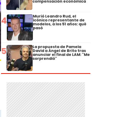
compensación económica
Murió Leandro Rud, el
4
icónico representante de
modelos, a los 51 años: qué
pasó
La propuesta de Pamela
5
David a Ángel de Brito tras
anunciar el final de LAM: "Me
sorprendió"