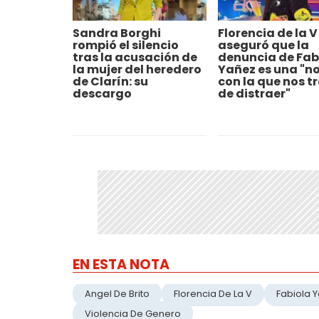
Sandra Borghi
Florencia de la V
rompió el silencio
aseguró que la
tras la acusación de
denuncia de Fab
la mujer del heredero
Yañez es una "n
de Clarín: su
con la que nos t
descargo
de distraer"
EN ESTA NOTA
Angel De Brito
Florencia De La V
Fabiola 
Violencia De Genero