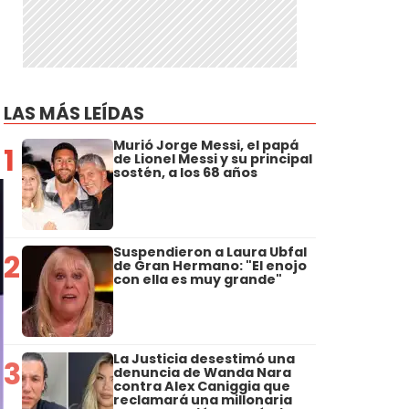
LAS MÁS LEÍDAS
Murió Jorge Messi, el papá
1
de Lionel Messi y su principal
sostén, a los 68 años
Suspendieron a Laura Ubfal
2
de Gran Hermano: "El enojo
con ella es muy grande"
La Justicia desestimó una
3
denuncia de Wanda Nara
contra Alex Caniggia que
reclamará una millonaria