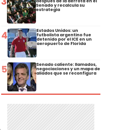
3
después de la derrota en el
Senado y recalcula su
estrategia
Estados Unidos: un
4
futbolista argentino fue
detenido por el ICE en un
aeropuerto de Florida
Senado caliente: llamados,
5
negociaciones y un mapa de
aliados que se reconfigura
e