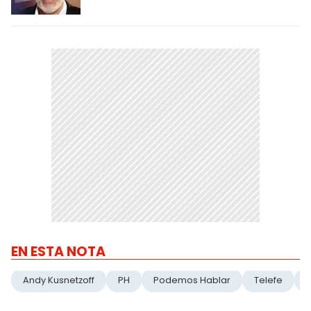
EN ESTA NOTA
Andy Kusnetzoff
PH
Podemos Hablar
Telefe
T