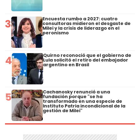
Encuesta rumbo a 2027: cuatro
3
consultoras midieron el desgaste de
Milei y la crisis de liderazgo en el
peronismo
Quirno reconoció que el gobierno de
4
Lula solicitó el retiro del embajador
argentino en Brasil
Cachanosky renunció a una
5
fundación porque "se ha
transformado en una especie de
Instituto Patria incondicional de la
gestión de Milei"