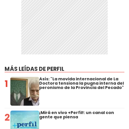
MÁS LEÍDAS DE PERFIL
Asís: "La movida internacional de La
1
Doctora tensiona la pugna interna del
peronismo de la Provincia del Pecado"
¡Mirá en vivo +Perfil!: un canal con
2
gente que piensa