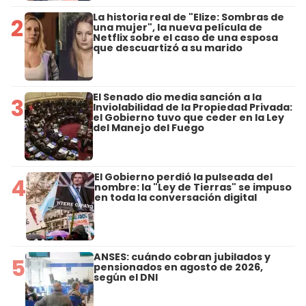
La historia real de "Elize: Sombras de
2
una mujer", la nueva película de
Netflix sobre el caso de una esposa
que descuartizó a su marido
El Senado dio media sanción a la
3
Inviolabilidad de la Propiedad Privada:
el Gobierno tuvo que ceder en la Ley
del Manejo del Fuego
El Gobierno perdió la pulseada del
4
nombre: la "Ley de Tierras" se impuso
en toda la conversación digital
ANSES: cuándo cobran jubilados y
5
pensionados en agosto de 2026,
según el DNI