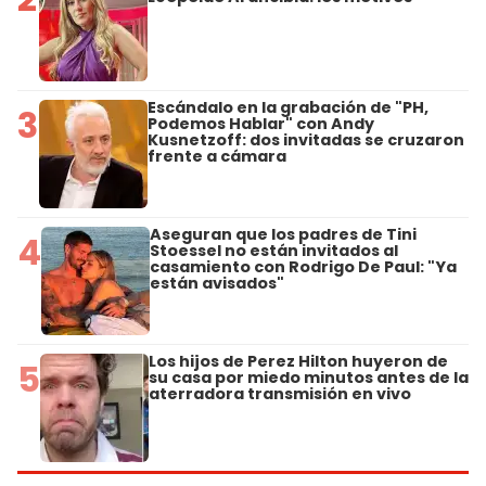
Escándalo en la grabación de "PH,
3
Podemos Hablar" con Andy
Kusnetzoff: dos invitadas se cruzaron
frente a cámara
Aseguran que los padres de Tini
4
Stoessel no están invitados al
casamiento con Rodrigo De Paul: "Ya
están avisados"
Los hijos de Perez Hilton huyeron de
5
su casa por miedo minutos antes de la
aterradora transmisión en vivo