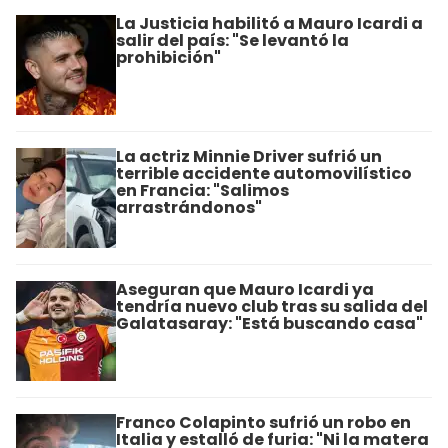
La Justicia habilitó a Mauro Icardi a
salir del país: "Se levantó la
prohibición"
La actriz Minnie Driver sufrió un
terrible accidente automovilístico
en Francia: "Salimos
arrastrándonos"
Aseguran que Mauro Icardi ya
tendría nuevo club tras su salida del
Galatasaray: "Está buscando casa"
Franco Colapinto sufrió un robo en
Italia y estalló de furia: "Ni la matera