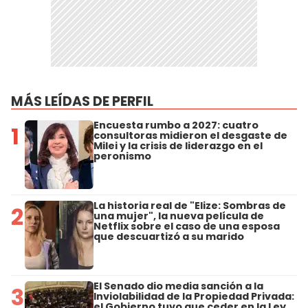
MÁS LEÍDAS DE PERFIL
Encuesta rumbo a 2027: cuatro
1
consultoras midieron el desgaste de
Milei y la crisis de liderazgo en el
peronismo
La historia real de "Elize: Sombras de
2
una mujer", la nueva película de
Netflix sobre el caso de una esposa
que descuartizó a su marido
El Senado dio media sanción a la
3
Inviolabilidad de la Propiedad Privada:
el Gobierno tuvo que ceder en la Ley