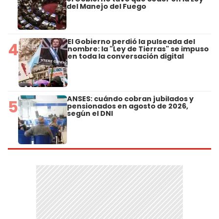
del Manejo del Fuego
El Gobierno perdió la pulseada del
4
nombre: la "Ley de Tierras" se impuso
en toda la conversación digital
ANSES: cuándo cobran jubilados y
5
pensionados en agosto de 2026,
según el DNI