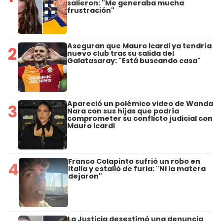
salieron: "Me generaba mucha
frustración"
Aseguran que Mauro Icardi ya tendría
2
nuevo club tras su salida del
Galatasaray: "Está buscando casa"
Apareció un polémico video de Wanda
3
Nara con sus hijas que podría
comprometer su conflicto judicial con
Mauro Icardi
Franco Colapinto sufrió un robo en
4
Italia y estalló de furia: "Ni la matera
dejaron"
La Justicia desestimó una denuncia