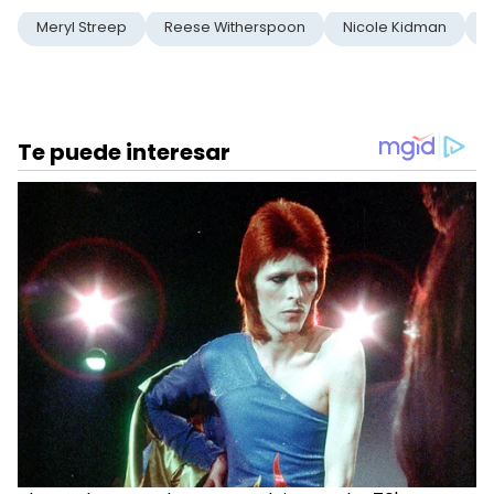
Meryl Streep
Reese Witherspoon
Nicole Kidman
B