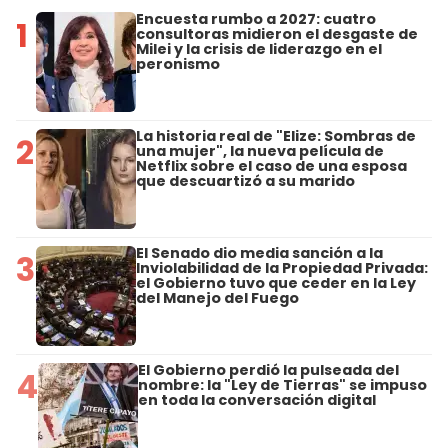
Encuesta rumbo a 2027: cuatro
1
consultoras midieron el desgaste de
Milei y la crisis de liderazgo en el
peronismo
La historia real de "Elize: Sombras de
2
una mujer", la nueva película de
Netflix sobre el caso de una esposa
que descuartizó a su marido
El Senado dio media sanción a la
3
Inviolabilidad de la Propiedad Privada:
el Gobierno tuvo que ceder en la Ley
del Manejo del Fuego
El Gobierno perdió la pulseada del
4
nombre: la "Ley de Tierras" se impuso
en toda la conversación digital