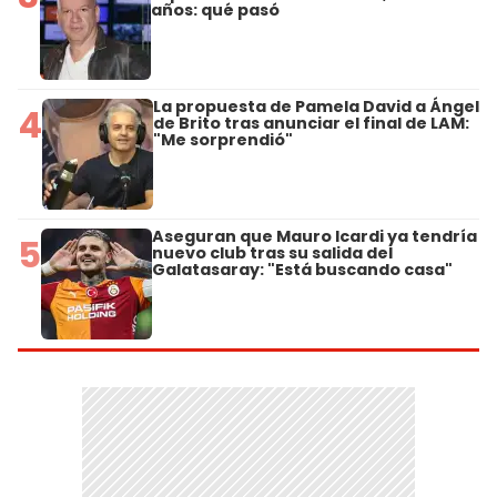
años: qué pasó
La propuesta de Pamela David a Ángel
4
de Brito tras anunciar el final de LAM:
"Me sorprendió"
Aseguran que Mauro Icardi ya tendría
5
nuevo club tras su salida del
Galatasaray: "Está buscando casa"