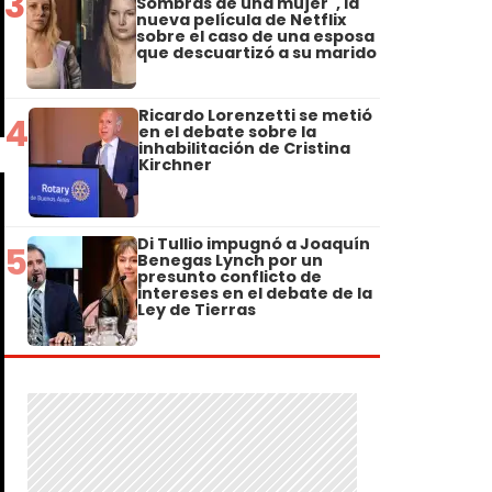
3
Sombras de una mujer", la
nueva película de Netflix
sobre el caso de una esposa
que descuartizó a su marido
Ricardo Lorenzetti se metió
4
en el debate sobre la
inhabilitación de Cristina
Kirchner
Di Tullio impugnó a Joaquín
5
Benegas Lynch por un
presunto conflicto de
intereses en el debate de la
Ley de Tierras