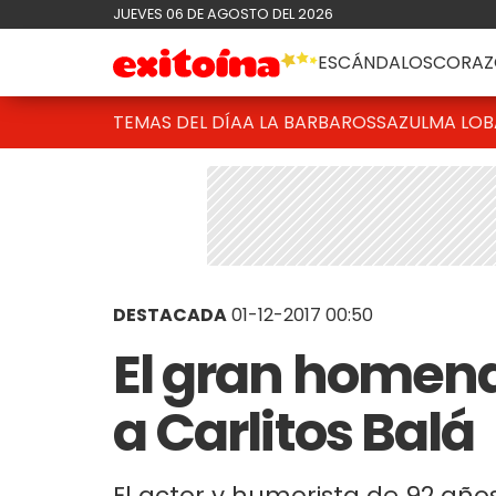
JUEVES 06 DE AGOSTO DEL 2026
ESCÁNDALOS
CORAZ
TEMAS DEL DÍA
A LA BARBAROSSA
ZULMA LO
DESTACADA
01-12-2017 00:50
El gran homen
a Carlitos Balá
El actor y humorista de 92 año