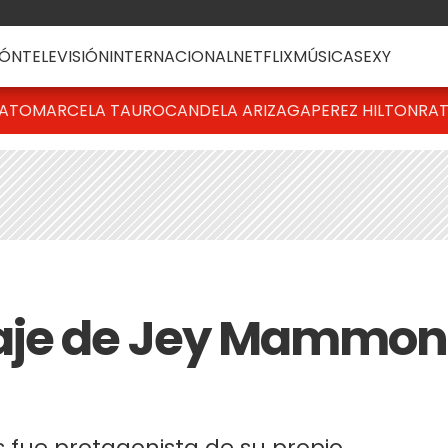
ÓN
TELEVISIÓN
INTERNACIONAL
NETFLIX
MÚSICA
SEXY
BATO
MARCELA TAURO
CANDELA ARIZAGA
PEREZ HILTON
RAT
aje de Jey Mammon
s fue protagonista de su propio