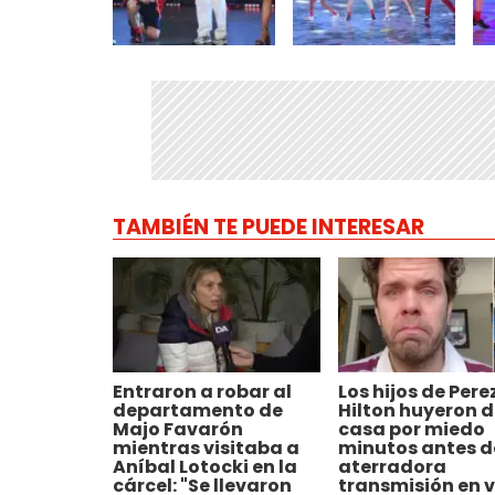
TAMBIÉN TE PUEDE INTERESAR
Entraron a robar al
Los hijos de Pere
departamento de
Hilton huyeron d
Majo Favarón
casa por miedo
mientras visitaba a
minutos antes d
Aníbal Lotocki en la
aterradora
cárcel: "Se llevaron
transmisión en v