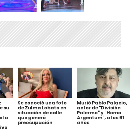
z
Se conoció una foto
Murió Pablo Palacio,
e su
de Zulma Lobato en
actor de "División
situación de calle
Palermo" y "Homo
e la
que generó
Argentum", a los 61
preocupación
años
ivo