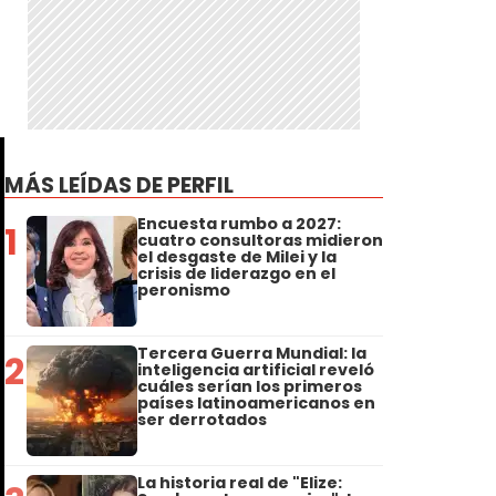
MÁS LEÍDAS DE PERFIL
Encuesta rumbo a 2027:
1
cuatro consultoras midieron
el desgaste de Milei y la
crisis de liderazgo en el
peronismo
Tercera Guerra Mundial: la
2
inteligencia artificial reveló
cuáles serían los primeros
países latinoamericanos en
ser derrotados
La historia real de "Elize: