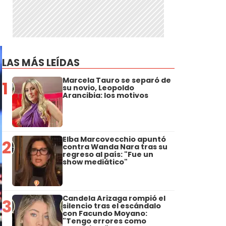
LAS MÁS LEÍDAS
Marcela Tauro se separó de
1
su novio, Leopoldo
Arancibia: los motivos
Elba Marcovecchio apuntó
2
contra Wanda Nara tras su
regreso al país: "Fue un
show mediático"
Candela Arizaga rompió el
3
silencio tras el escándalo
con Facundo Moyano:
"Tengo errores como