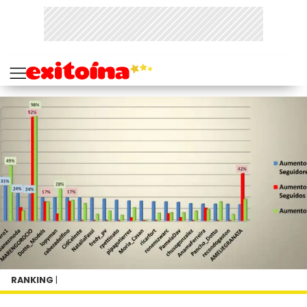
RANKING
|