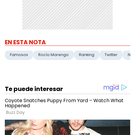
EN ESTA NOTA
Famosos
Rocío Marengo
Ranking
Twitter
Niñ