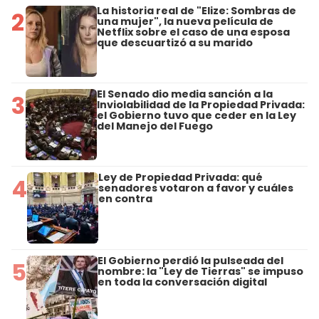
La historia real de "Elize: Sombras de
2
una mujer", la nueva película de
Netflix sobre el caso de una esposa
que descuartizó a su marido
El Senado dio media sanción a la
3
Inviolabilidad de la Propiedad Privada:
el Gobierno tuvo que ceder en la Ley
del Manejo del Fuego
Ley de Propiedad Privada: qué
4
senadores votaron a favor y cuáles
en contra
El Gobierno perdió la pulseada del
5
nombre: la "Ley de Tierras" se impuso
en toda la conversación digital