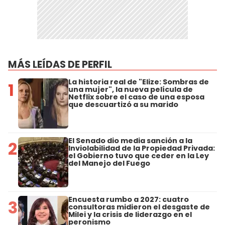
MÁS LEÍDAS DE PERFIL
La historia real de "Elize: Sombras de
1
una mujer", la nueva película de
Netflix sobre el caso de una esposa
que descuartizó a su marido
El Senado dio media sanción a la
2
Inviolabilidad de la Propiedad Privada:
el Gobierno tuvo que ceder en la Ley
del Manejo del Fuego
Encuesta rumbo a 2027: cuatro
3
consultoras midieron el desgaste de
Milei y la crisis de liderazgo en el
peronismo