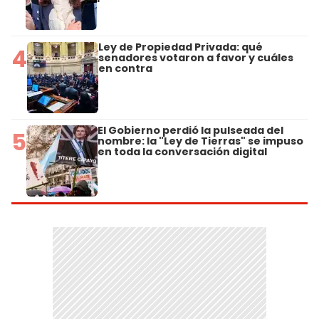
Ley de Propiedad Privada: qué
4
senadores votaron a favor y cuáles
en contra
El Gobierno perdió la pulseada del
5
nombre: la "Ley de Tierras" se impuso
en toda la conversación digital