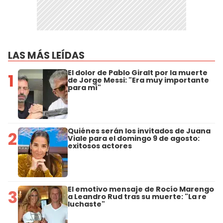
LAS MÁS LEÍDAS
El dolor de Pablo Giralt por la muerte
1
de Jorge Messi: "Era muy importante
para mí"
Quiénes serán los invitados de Juana
2
Viale para el domingo 9 de agosto:
exitosos actores
El emotivo mensaje de Rocío Marengo
3
a Leandro Rud tras su muerte: "La re
luchaste"