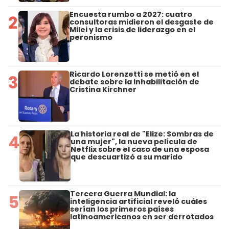
Encuesta rumbo a 2027: cuatro
2
consultoras midieron el desgaste de
Milei y la crisis de liderazgo en el
peronismo
Ricardo Lorenzetti se metió en el
3
debate sobre la inhabilitación de
Cristina Kirchner
La historia real de "Elize: Sombras de
4
una mujer", la nueva película de
Netflix sobre el caso de una esposa
que descuartizó a su marido
Tercera Guerra Mundial: la
5
inteligencia artificial reveló cuáles
serían los primeros países
latinoamericanos en ser derrotados