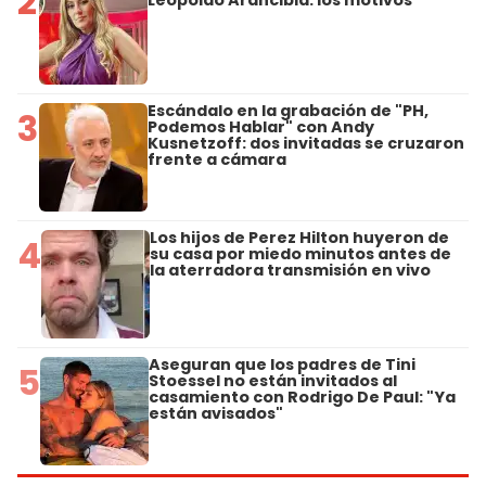
2
Leopoldo Arancibia: los motivos
Escándalo en la grabación de "PH,
3
Podemos Hablar" con Andy
Kusnetzoff: dos invitadas se cruzaron
frente a cámara
Los hijos de Perez Hilton huyeron de
4
su casa por miedo minutos antes de
la aterradora transmisión en vivo
Aseguran que los padres de Tini
5
Stoessel no están invitados al
casamiento con Rodrigo De Paul: "Ya
están avisados"