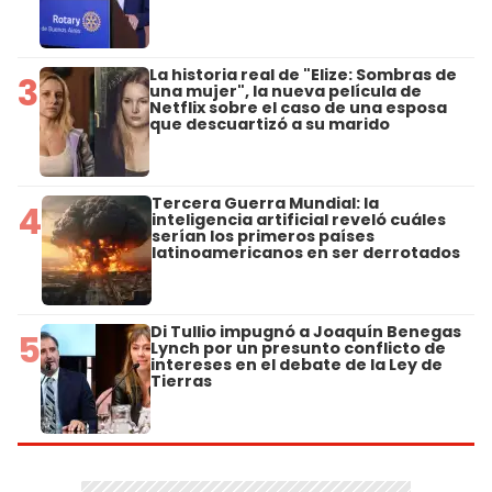
La historia real de "Elize: Sombras de
3
una mujer", la nueva película de
Netflix sobre el caso de una esposa
que descuartizó a su marido
Tercera Guerra Mundial: la
4
inteligencia artificial reveló cuáles
serían los primeros países
latinoamericanos en ser derrotados
Di Tullio impugnó a Joaquín Benegas
5
Lynch por un presunto conflicto de
intereses en el debate de la Ley de
Tierras