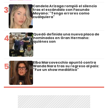
Candela Arizaga rompió el silencio
3
tras el escándalo con Facundo
Moyano: "Tengo errores como
cualquiera"
Quedó definida una nueva placa de
4
nominados en Gran Hermano:
quiénes son
Elba Marcovecchio apuntó contra
5
Wanda Nara tras su regreso al país:
"Fue un show mediático"