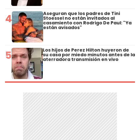
Aseguran que los padres de Tini
4
Stoessel no están invitados al
casamiento con Rodrigo De Paul: "Ya
están avisados"
Los hijos de Perez Hilton huyeron de
5
su casa por miedo minutos antes de la
aterradora transmisión en vivo