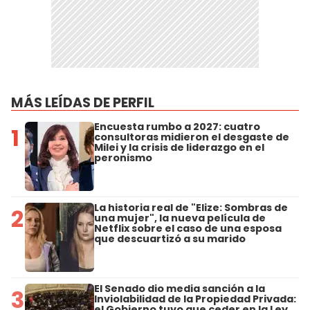
MÁS LEÍDAS DE PERFIL
Encuesta rumbo a 2027: cuatro
1
consultoras midieron el desgaste de
Milei y la crisis de liderazgo en el
peronismo
La historia real de "Elize: Sombras de
2
una mujer", la nueva película de
Netflix sobre el caso de una esposa
que descuartizó a su marido
El Senado dio media sanción a la
3
Inviolabilidad de la Propiedad Privada:
el Gobierno tuvo que ceder en la Ley