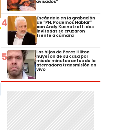
avisados"
Escándalo en la grabación
4
de "PH, Podemos Hablar"
con Andy Kusnetzoff: dos
invitadas se cruzaron
frente a cámara
Los hijos de Perez Hilton
5
huyeron de su casa por
miedo minutos antes de la
aterradora transmisión en
vivo