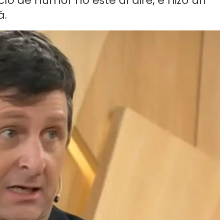
lo de humor no esté al aire, e hizo un
á.