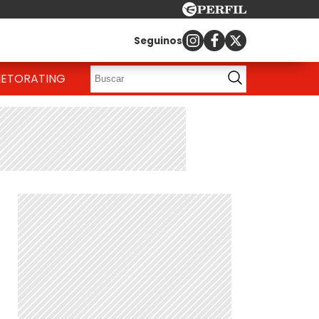
Seguinos
IETO
RATING