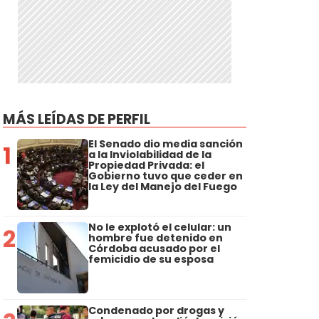
MÁS LEÍDAS DE PERFIL
El Senado dio media sanción
1
a la Inviolabilidad de la
Propiedad Privada: el
Gobierno tuvo que ceder en
la Ley del Manejo del Fuego
No le explotó el celular: un
2
hombre fue detenido en
Córdoba acusado por el
femicidio de su esposa
Condenado por drogas y