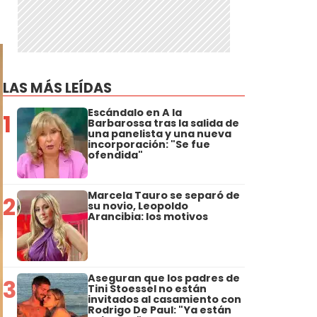
LAS MÁS LEÍDAS
Escándalo en A la
1
Barbarossa tras la salida de
una panelista y una nueva
incorporación: "Se fue
ofendida"
Marcela Tauro se separó de
2
su novio, Leopoldo
Arancibia: los motivos
Aseguran que los padres de
3
Tini Stoessel no están
invitados al casamiento con
Rodrigo De Paul: "Ya están