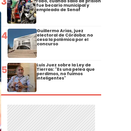
3
robo, cuando salió de prisión
fue becario municipal y
empleado de Senaf
Guillermo Arias, juez
4
electoral de Córdoba: no
cesa la polémica por el
concurso
Luis Juez sobre la Ley de
5
Tierras: "Es una pelea que
perdimos, no fuimos
inteligentes"