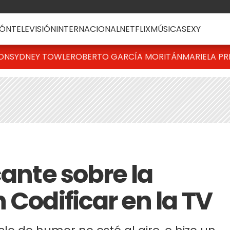
ÓN
TELEVISIÓN
INTERNACIONAL
NETFLIX
MÚSICA
SEXY
TON
SYDNEY TOWLE
ROBERTO GARCÍA MORITÁN
MARIELA PR
cante sobre la
 Codificar en la TV