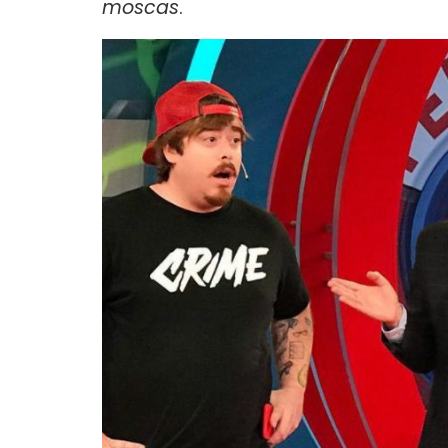
moscas
.