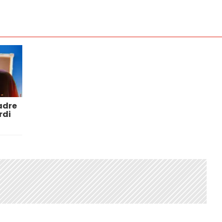
adre
rdi