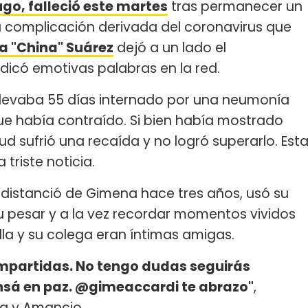
go, falleció este martes
tras permanecer un
a complicación derivada del coronavirus que
a "China" Suárez
dejó a un lado el
edicó emotivas palabras en la red.
llevaba 55 días internado por una neumonía
que había contraído. Si bien había mostrado
d sufrió una recaída y no logró superarlo. Est
 triste noticia.
e distanció de Gimena hace tres años, usó su
u pesar y a la vez recordar momentos vividos
la y su colega eran íntimas amigas.
mpartidas. No tengo dudas seguirás
ansá en paz. @gimeaccardi te abrazo"
,
ia y Amancio.