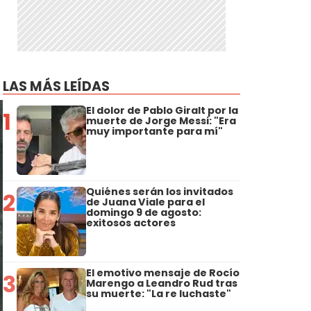
LAS MÁS LEÍDAS
El dolor de Pablo Giralt por la
1
muerte de Jorge Messi: "Era
muy importante para mí"
Quiénes serán los invitados
2
de Juana Viale para el
domingo 9 de agosto:
exitosos actores
El emotivo mensaje de Rocío
3
Marengo a Leandro Rud tras
su muerte: "La re luchaste"