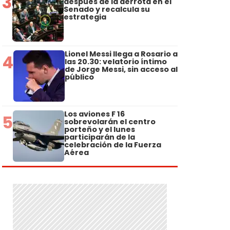
3
después de la derrota en el
Senado y recalcula su
estrategia
Lionel Messi llega a Rosario a
4
las 20.30: velatorio íntimo
de Jorge Messi, sin acceso al
público
Los aviones F 16
5
sobrevolarán el centro
porteño y el lunes
participarán de la
celebración de la Fuerza
Aérea