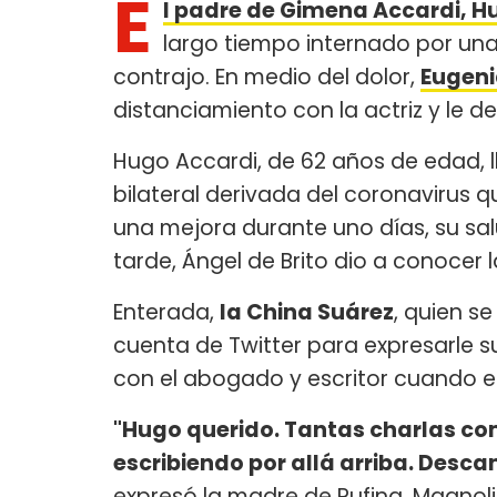
E
l padre de Gimena Accardi, Hu
largo tiempo internado por un
contrajo. En medio del dolor,
Eugeni
distanciamiento con la actriz y le d
Hugo Accardi, de 62 años de edad, 
bilateral derivada del coronavirus 
una mejora durante uno días, su salu
tarde, Ángel de Brito dio a conocer la
Enterada,
la China Suárez
, quien s
cuenta de Twitter para expresarle s
con el abogado y escritor cuando el
"Hugo querido. Tantas charlas co
escribiendo por allá arriba. Desc
expresó la madre de Rufina, Magnol