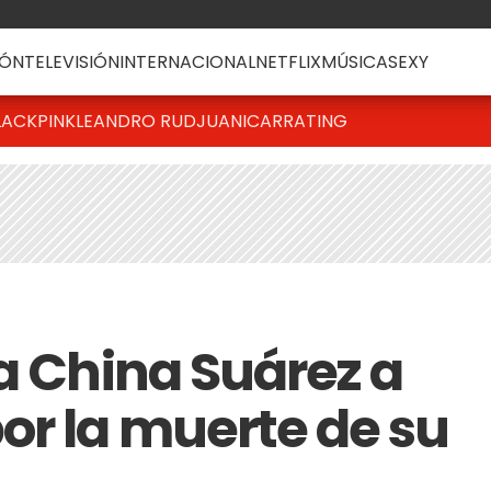
ÓN
TELEVISIÓN
INTERNACIONAL
NETFLIX
MÚSICA
SEXY
LACKPINK
LEANDRO RUD
JUANICAR
RATING
a China Suárez a
or la muerte de su