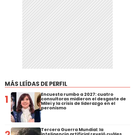
MÁS LEÍDAS DE PERFIL
Encuesta rumbo a 2027: cuatro
1
consultoras midieron el desgaste de
Milei y la crisis de liderazgo en el
peronismo
Tercera Guerra Mundial: la
2
inteligencia artificial reveló cuáles