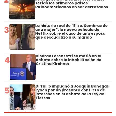
serían los primeros países
latinoamericanos en ser derrotados
La historia real de "Elize: Sombras de
3
una mujer", la nueva película de
Netflix sobre el caso de una esposa
que descuartizó a su marido
Ricardo Lorenzetti se metió en el
4
debate sobre la inhabilitación de
Cristina Kirchner
Di Tullio impugnó a Joaquín Benegas
5
Lynch por un presunto conflicto de
intereses en el debate de la Ley de
Tierras