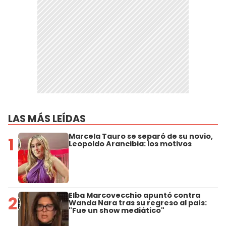
LAS MÁS LEÍDAS
Marcela Tauro se separó de su novio,
1
Leopoldo Arancibia: los motivos
Elba Marcovecchio apuntó contra
2
Wanda Nara tras su regreso al país:
"Fue un show mediático"