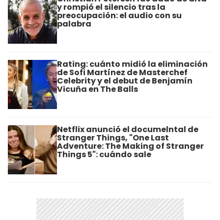
y rompió el silencio tras la
preocupación: el audio con su
palabra
Rating: cuánto midió la eliminación
de Sofi Martínez de Masterchef
Celebrity y el debut de Benjamín
Vicuña en The Balls
Netflix anunció el documelntal de
Stranger Things, "One Last
Adventure: The Making of Stranger
Things 5": cuándo sale