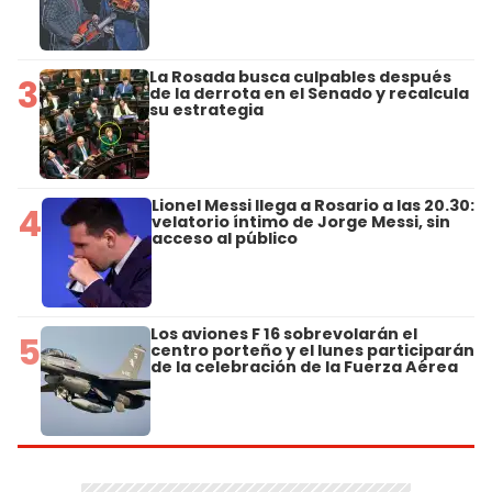
La Rosada busca culpables después
3
de la derrota en el Senado y recalcula
su estrategia
Lionel Messi llega a Rosario a las 20.30:
4
velatorio íntimo de Jorge Messi, sin
acceso al público
Los aviones F 16 sobrevolarán el
5
centro porteño y el lunes participarán
de la celebración de la Fuerza Aérea