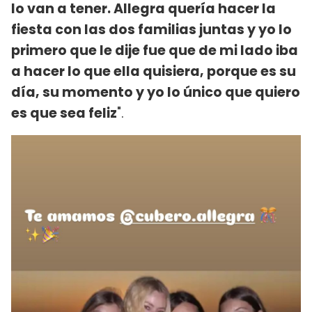
lo van a tener. Allegra quería hacer la
fiesta con las dos familias juntas y yo lo
primero que le dije fue que de mi lado iba
a hacer lo que ella quisiera, porque es su
día, su momento y yo lo único que quiero
es que sea feliz
".