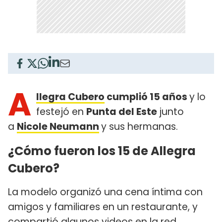
A
llegra Cubero
cumplió 15 años
y lo
festejó en
Punta del Este
junto
a
Nicole Neumann
y sus hermanas.
¿Cómo fueron los 15 de Allegra
Cubero?
La modelo organizó una cena íntima con
amigos y familiares en un restaurante, y
compartió algunos videos en la red.