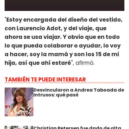
"
Estoy encargada del diseño del vestido,
con Laurencio Adot, y del viaje, que
ahora se usa viajar. Y obvio que en todo
lo que pueda colaborar o ayudar, lo voy
a hacer, soy la mamá y son los 15 de mi
hija, así que ahí estaré
", afirmó.
TAMBIÉN TE PUEDE INTERESAR
Desvincularon a Andrea Taboada de
Intrusos: qué pasó
Christian Petersen fue dado de alta