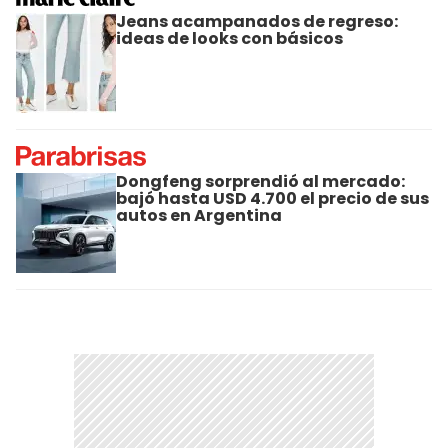
Jeans acampanados de regreso:
ideas de looks con básicos
Dongfeng sorprendió al mercado:
bajó hasta USD 4.700 el precio de sus
autos en Argentina