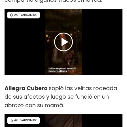
Allegra Cubero
sopló las velitas rodeada
de sus afectos y luego se fundió en un
abrazo con su mamá.