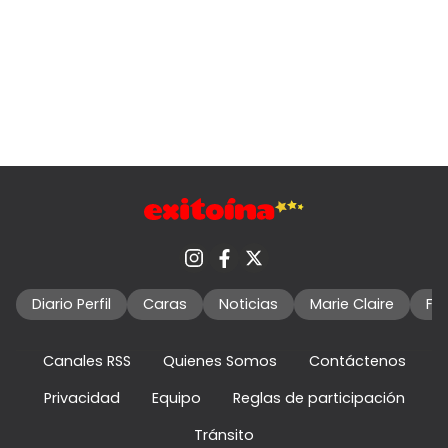
Diario Perfil
Caras
Noticias
Marie Claire
Fo
Canales RSS
Quienes Somos
Contáctenos
Privacidad
Equipo
Reglas de participación
Tránsito