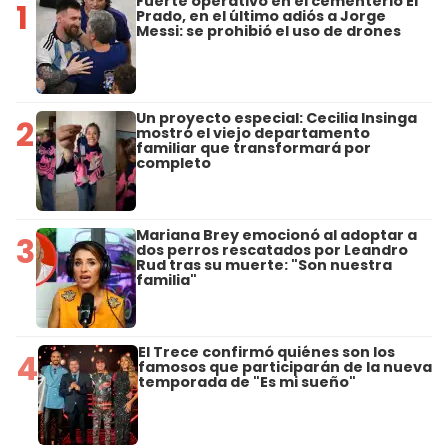
Fuerte operativo en el cementerio El
1
Prado, en el último adiós a Jorge
Messi: se prohibió el uso de drones
Un proyecto especial: Cecilia Insinga
2
mostró el viejo departamento
familiar que transformará por
completo
Mariana Brey emocionó al adoptar a
3
dos perros rescatados por Leandro
Rud tras su muerte: "Son nuestra
familia"
El Trece confirmó quiénes son los
4
famosos que participarán de la nueva
temporada de "Es mi sueño"