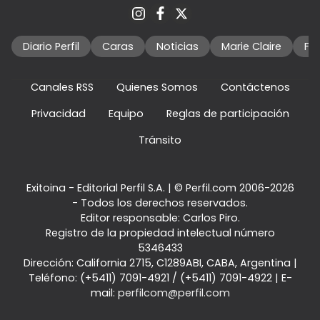
Diario Perfil
Caras
Noticias
Marie Claire
Fo
Canales RSS
Quienes Somos
Contáctenos
Privacidad
Equipo
Reglas de participación
Tránsito
Exitoina - Editorial Perfil S.A.
| © Perfil.com 2006-2026
- Todos los derechos reservados.
Editor responsable: Carlos Piro.
Registro de la propiedad intelectual número
5346433
Dirección:
California 2715
,
C1289ABI
,
CABA, Argentina
|
Teléfono:
(+5411) 7091-4921
/
(+5411) 7091-4922
| E-
mail:
perfilcom@perfil.com