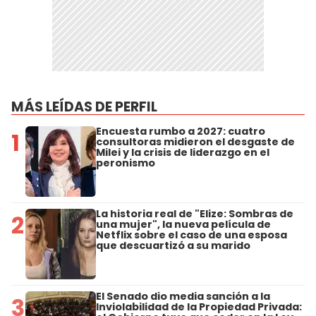
MÁS LEÍDAS DE PERFIL
Encuesta rumbo a 2027: cuatro
1
consultoras midieron el desgaste de
Milei y la crisis de liderazgo en el
peronismo
La historia real de "Elize: Sombras de
2
una mujer", la nueva película de
Netflix sobre el caso de una esposa
que descuartizó a su marido
El Senado dio media sanción a la
3
Inviolabilidad de la Propiedad Privada: