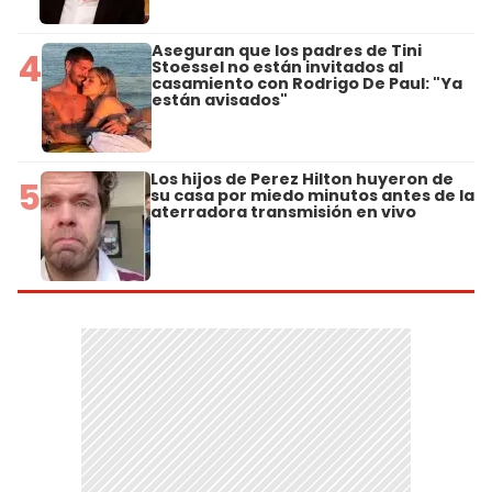
Aseguran que los padres de Tini
4
Stoessel no están invitados al
casamiento con Rodrigo De Paul: "Ya
están avisados"
Los hijos de Perez Hilton huyeron de
5
su casa por miedo minutos antes de la
aterradora transmisión en vivo