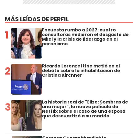
MÁS LEÍDAS DE PERFIL
Encuesta rumbo a 2027: cuatro
1
consultoras midieron el desgaste de
Milei y la crisis de liderazgo en el
peronismo
Ricardo Lorenzetti se metió en el
2
debate sobre la inhabilitación de
Cristina Kirchner
La historia real de "Elize: Sombras de
3
una mujer", la nueva película de
Netflix sobre el caso de una esposa
que descuartizó a su marido