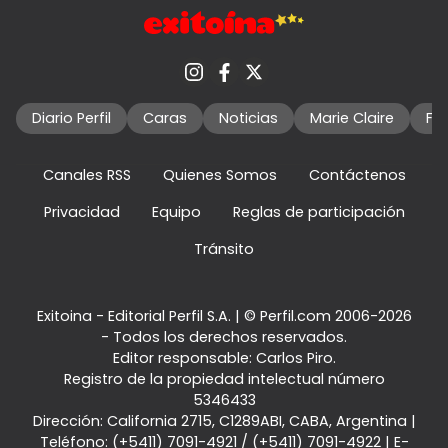
Diario Perfil
Caras
Noticias
Marie Claire
Fo
Canales RSS
Quienes Somos
Contáctenos
Privacidad
Equipo
Reglas de participación
Tránsito
Exitoina - Editorial Perfil S.A.
| © Perfil.com 2006-2026
- Todos los derechos reservados.
Editor responsable: Carlos Piro.
Registro de la propiedad intelectual número
5346433
Dirección:
California 2715
,
C1289ABI
,
CABA, Argentina
|
Teléfono:
(+5411) 7091-4921
/
(+5411) 7091-4922
| E-